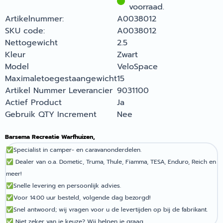
voorraad.
Artikelnummer:
A0038012
SKU code:
A0038012
Nettogewicht
2.5
Kleur
Zwart
Model
VeloSpace
Maximaletoegestaangewicht
15
Artikel Nummer Leverancier
9031100
Actief Product
Ja
Gebruik QTY Increment
Nee
Barsema Recreatie Warfhuizen,
✅
Specialist in camper- en caravanonderdelen.
✅
Dealer van o.a. Dometic, Truma, Thule, Fiamma, TESA, Enduro, Reich en
meer!
✅
Snelle levering en persoonlijk advies.
✅
Voor 14:00 uur besteld, volgende dag bezorgd!
✅
Snel antwoord; wij vragen voor u de levertijden op bij de fabrikant.
✅
Niet zeker van je keuze? Wij helpen je graag.