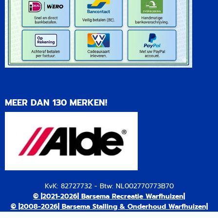
MEER DAN 130 MERKEN!
KvK: 82727732 - Btw: NL002770773B70
© |2021-2026| Barsema Recreatie Warfhuizen|
© |2008-2026| Barsema Stalling & Onderhoud Warfhuizen|