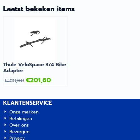
recreatiespecialist.
je mee.
Laatst bekeken items
Thule VeloSpace 3/4 Bike
Adapter
€
201,60
€
210,00
KLANTENSERVICE
Onze merken
Betalingen
Over ons
Bezorgen
Privacy