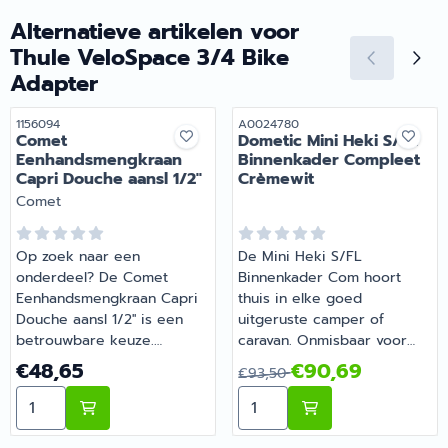
caravanonderdelen, vind je
het juiste artikel met
het juiste artikel met
persoonlijk advies.
Alternatieve artikelen voor
persoonlijk advies.
Thule VeloSpace 3/4 Bike
Adapter
Artikelnummer
Artikelnummer
1156094
A0024780
Comet
Dometic Mini Heki S/FL
Eenhandsmengkraan
Binnenkader Compleet
Capri Douche aansl 1/2''
Crèmewit
Merk:
Comet
Op zoek naar een
De Mini Heki S/FL
onderdeel? De Comet
Binnenkader Com hoort
Eenhandsmengkraan Capri
thuis in elke goed
Douche aansl 1/2'' is een
uitgeruste camper of
betrouwbare keuze.
caravan. Onmisbaar voor
Gemaakt voor dagelijks
wie comfortabel op pad
Prijs: 48,65
Van 93,50 voor 90,69
€48,65
€90,69
€93,50
gebruik tijdens je vakanties
gaat met de camper of
Aantal kiezen voor Comet Eenhandsmengkraan Capri Do
Aantal kiezen voor Domet
en weekendtrips. Bestel dit
caravan. Heb je vragen over
onderdeel eenvoudig online
de juiste keuze? Barsema
bij Barsema Recreatie, jouw
Recreatie denkt graag met