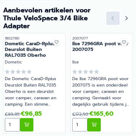
Aanbevolen artikelen voor
Thule VeloSpace 3/4 Bike
Adapter
Artikelnummer
Artikelnummer
1802780
2007077
Dometic CaraD-Rplus
Ilse 7296GRA poot voor
Deurslot Buiten
2007075
RAL7035 Oberho
Merk:
Merk:
Dometic
Ilse
De Dometic CaraD-Rplus
De Ilse 7296GRA poot voor
Deurslot Buiten RAL7035
2007075 is een onderdeel
Oberho is een deurslot
voor camper, caravan en
voor camper, caravan en
camping. Gemaakt voor
camping. Een slimme
dagelijks gebruik tijdens je
aanvulling op de uitrusting
vakanties en weekendtrips.
Van 99,85 voor 96,85
Van 172,50 voor 165,60
€96,85
€165,60
€99,85
€172,50
van je camper of caravan.
Bij Barsema Recreatie,
Aantal kiezen voor Dometic CaraD-Rplus Deurslot Bui
Aantal kiezen voor Ilse 7
Bij Barsema Recreatie,
specialist in camper- en
specialist in camper- en
caravanonderdelen, vind je