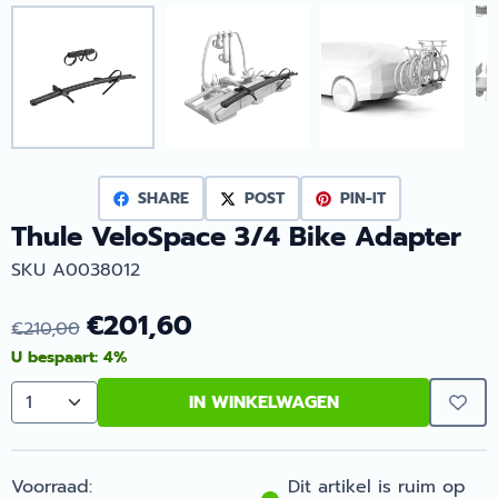
SHARE
POST
PIN-IT
Thule VeloSpace 3/4 Bike Adapter
SKU A0038012
€
201,60
€
210,00
U bespaart:
4
%
IN WINKELWAGEN
Aantal
Voorraad:
Dit artikel is ruim op