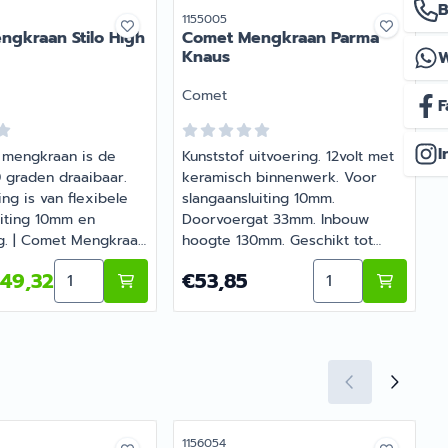
B
r
Artikelnummer
A
1155005
1
gkraan Stilo High
Comet Mengkraan Parma
Knaus
Merk:
M
Comet
F
I
o mengkraan is de
Kunststof uitvoering. 12volt met
 graden draaibaar.
keramisch binnenwerk. Voor
ing is van flexibele
slangaansluiting 10mm.
uiting 10mm en
Doorvoergat 33mm. Inbouw
. | Comet Mengkraan
hoogte 130mm. Geschikt tot
u
| Artikelnummer
3bar. | Comet Mengkraan Parma
c
e Uitvoering
 Mengkraan Roma Uittrekbaar
Aantal kiezen voor Comet Mengkraan Stilo High
Aantal kiezen v
5 voor 149,32
Prijs: 53,85
P
49,32
€53,85
Knaus | Artikelnummer 1155005
r
r
Artikelnummer
A
1156054
1