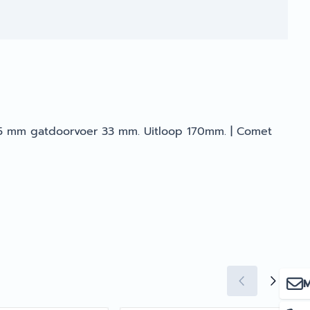
15 mm gatdoorvoer 33 mm. Uitloop 170mm. | Comet
M