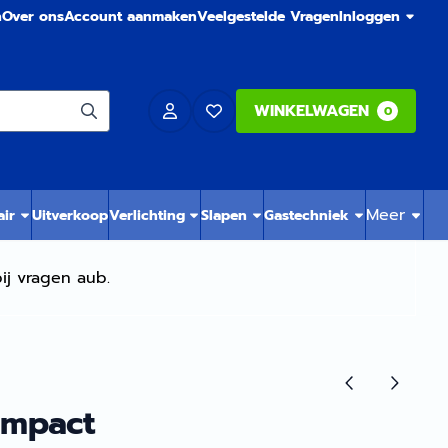
n
Over ons
Account aanmaken
Veelgestelde Vragen
Inloggen
WINKELWAGEN
0
Meer
air
Uitverkoop
Verlichting
Slapen
Gastechniek
ij vragen aub.
ompact