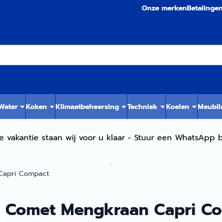
Onze merken
Betalinge
 Water
Koken
Klimaatbeheersing
Techniek
Koelen
Meubil
e vakantie staan wij voor u klaar - Stuur een WhatsApp b
.
Capri Compact
Comet Mengkraan Capri C