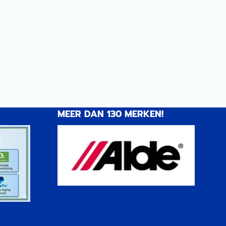
camperaccessoires. Wij staan
garant voor kwaliteit en
duurzaamheid onderweg. |
Artikelnummer 1156054
MEER DAN 130 MERKEN!