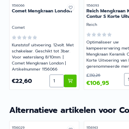
Artikelnummer
Artikelnummer
1156066
1156093
Comet Mengkraan London
Reich Mengkraan 
Contur S Korte Uit
Merk:
Reich
Merk:
Comet
Optimaliseer uw
Kunststof uitvoering. 12volt. Met
kampeerervaring met
schakelaar. Geschikt tot 3bar.
Mengkraan Keramik C
Voor waterslang 8/10mm. |
Korte Uitvoering van 
Comet Mengkraan London |
gerenommeerde merk
Artikelnummer 1156066
Verkrijgbaar bij Bar
Van 110,26 voor 10
€110,26
Aa
Aantal kiezen voor Comet Mengkr
Recreatie, uw speciali
Prijs: 22,60
€22,60
€106,95
caravan- en camperac
Wij staan garant voor 
en duurzaamheid ond
Artikelnummer 11560
Alternatieve artikelen voor
Co
Artikelnummer
Artikelnummer
1156029
1156143