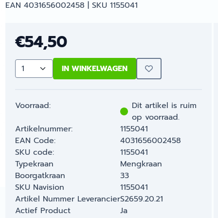
EAN 4031656002458 | SKU 1155041
€
54,50
IN WINKELWAGEN
Aantal
Voorraad:
Dit artikel is ruim
op voorraad.
Artikelnummer:
1155041
EAN Code:
4031656002458
SKU code:
1155041
Typekraan
Mengkraan
Boorgatkraan
33
SKU Navision
1155041
Artikel Nummer Leverancier
S2659.20.21
Actief Product
Ja