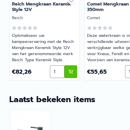
Reich Mengkraan Keramik
Comet Mengkraan 
Style 12V
350mm
Merk:
Merk:
Reich
Comet
Optimaliseer uw
Deze waterkraan is i
kampeerervaring met de Reich
verschillende uitvoer
Mengkraan Keramik Style 12V
verkrijgbaar welke ge
van het gerenommeerde merk
voor Knaus, Fendt en 
Reich. Type Keramik Style
Voorzien van kerami
hoogglanzend. Mengkraan met
binnenwerk. Voor
Aantal kiezen voor Reich Mengkraa
Aa
Prijs: 82,26
Prijs: 55,65
€82,26
€55,65
draai- en zwenkbare uitloop en
slangaansluiting 10mm
microschakelaar. Kunststof
Doorvoergat 33mm. 
uitvoering. 12volt. Voorzien van
hoogte 40mm. Geschik
keramisch binnenwerk. Voor
| Comet Mengkraan F
Laatst bekeken items
slangaansluiting 11mm.
350mm | Artikelnumm
Doorvoergat 33mm. Inbouw
hoogte 29mm. Geschikt tot
6bar. Verkrijgbaar bij Barsema
Recreatie, uw specialist in
caravan- en camperaccessoires.