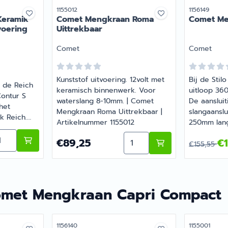
Artikelnummer
Artikelnumme
1155012
1156149
Keramik
Comet Mengkraan Roma
Comet Men
voering
Uittrekbaar
Merk:
Merk:
Comet
Comet
Kunststof uitvoering. 12volt met
Bij de Stil
 de Reich
keramisch binnenwerk. Voor
uitloop 360
ontur S
waterslang 8-10mm. | Comet
De aansluit
het
Mengkraan Roma Uittrekbaar |
slangaansl
 Reich.
Artikelnummer 1155012
250mm lang
sema
6,95
Stilo High 
ntal kiezen voor Reich Mengkraan Keramik Contur S Kort
aan London
Aantal kiezen voor Comet
st in
Prijs: 89,25
Van 155,5
€89,25
€1
1156149
€155,55
cessoires.
kwaliteit
erweg. |
93
met Mengkraan Capri Compact
Artikelnummer
Artikelnumme
1156140
1155001