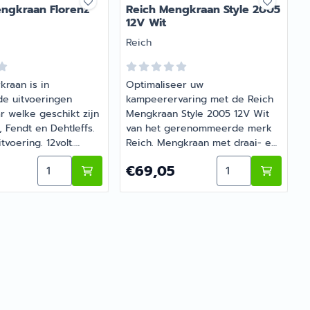
ngkraan Florenz
Reich Mengkraan Style 2005
12V Wit
G
Merk:
M
Reich
kraan is in
Optimaliseer uw
de uitvoeringen
kampeerervaring met de Reich
u
r welke geschikt zijn
Mengkraan Style 2005 12V Wit
 Fendt en Dehtleffs.
van het gerenommeerde merk
tvoering. 12volt.
Reich. Mengkraan met draai- en
an keramisch
zwenkbare uitloop en
 Mengkraan Linnea K
Aantal kiezen voor Comet Mengkraan Florenz Kna
Aantal kiezen vo
5
Prijs: 69,05
P
€69,05
. Voor
microschakelaar. Langere
iting 10mm.
uitloop dan type 2002. Kunststof
at 33mm. Inbouw
uitvoering. 12volt. Voorzien van
m. Geschikt tot 3bar.
keramisch binnenwerk. Voor
ngkraan Florenz
slangaansluiting 10mm.
tikelnummer 1155001
Doorvoergat 20mm (koud) 27mm
(meng). Inbouw hoogte 38mm.
Geschikt tot 3bar. Verkrijgbaar
bij Barsema Recreatie, uw
specialist in caravan- en