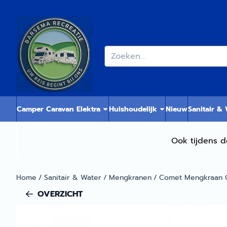
Cookievoorkeuren zijn momenteel gesloten.
Zoeken
Camper Caravan Elektra
Huishoudelijk
Nieuw
Sanitair &
Ook tijdens d
Home
/
Sanitair & Water
/
Mengkranen
/
Comet Mengkraan 
OVERZICHT