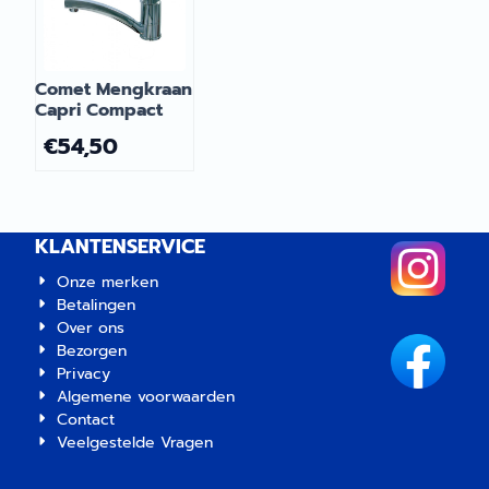
Wij staan garant voor kwaliteit
en duurzaamheid onderweg. |
Artikelnummer 1156029
Comet Mengkraan
Capri Compact
€
54,50
KLANTENSERVICE
Onze merken
Betalingen
Over ons
Bezorgen
Privacy
Algemene voorwaarden
Contact
Veelgestelde Vragen