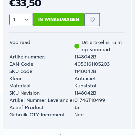
€
33,50
IN WINKELWAGEN
Aantal
Voorraad:
Dit artikel is ruim
op voorraad.
Artikelnummer:
1148042B
EAN Code:
4056161105203
SKU code:
1148042B
Kleur
Antraciet
Materiaal
Kunststof
SKU Navision
1148042B
Artikel Nummer Leverancier
01746T10499
Actief Product
Ja
Gebruik QTY Increment
Nee