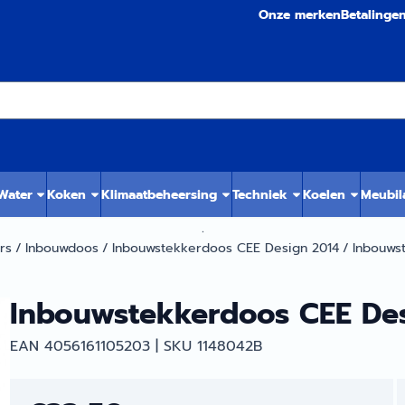
Onze merken
Betalinge
 Water
Koken
Klimaatbeheersing
Techniek
Koelen
Meubil
.
rs
/
Inbouwdoos
/
Inbouwstekkerdoos CEE Design 2014
/
Inbouws
Inbouwstekkerdoos CEE Des
EAN 4056161105203 | SKU 1148042B