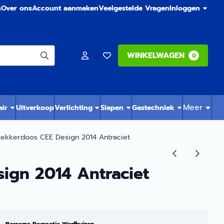
n
Over ons
Account aanmaken
Veelgestelde Vragen
Inloggen
WINKELWAGEN
0
Meer
air
Uitverkoop
Verlichting
Slapen
Gastechniek
tekkerdoos CEE Design 2014 Antraciet
ign 2014 Antraciet