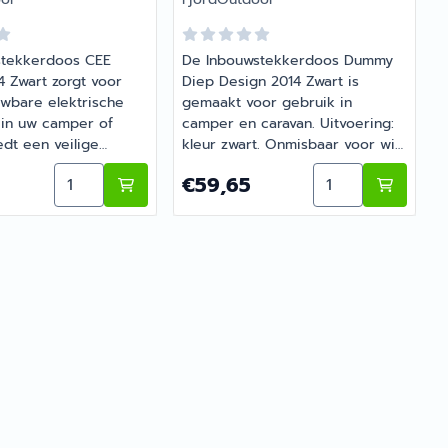
stekkerdoos CEE
De Inbouwstekkerdoos Dummy
4 Zwart zorgt voor
Diep Design 2014 Zwart is
wbare elektrische
gemaakt voor gebruik in
 in uw camper of
camper en caravan. Uitvoering:
edt een veilige
kleur zwart. Onmisbaar voor wie
luiting voor
comfortabel op pad gaat met
t
wstekkerdoos CEE Design 2014 Wit
Aantal kiezen voor Inbouwstekkerdoos CEE Desig
Aantal kiezen v
0
Prijs: 59,65
P
€59,65
via een vaste
de camper of caravan. Barsema
inding.
Recreatie levert camper-,
caravan- en campingonderdelen
met deskundig advies.