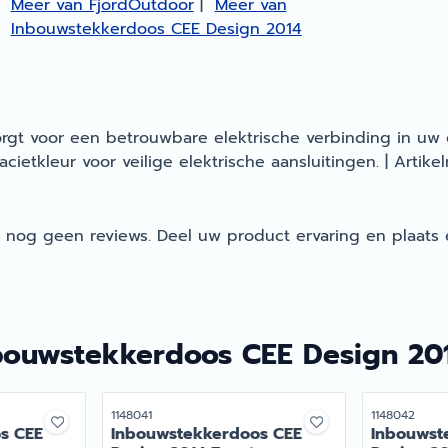
Meer van FjordOutdoor
|
Meer van
Inbouwstekkerdoos CEE Design 2014
rgt voor een betrouwbare elektrische verbinding in uw
cietkleur voor veilige elektrische aansluitingen. | Arti
t nog geen reviews. Deel uw product ervaring en plaats 
bouwstekkerdoos CEE Design 201
Artikelnummer
Artikelnumme
1148041
1148042
s CEE
Inbouwstekkerdoos CEE
Inbouwst