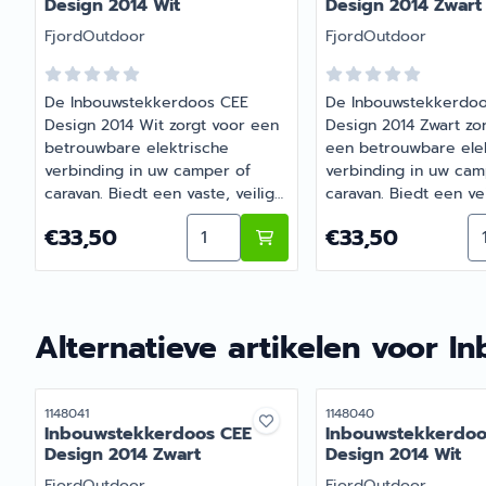
Design 2014 Wit
Design 2014 Zwart
Merk:
Merk:
FjordOutdoor
FjordOutdoor
De Inbouwstekkerdoos CEE
De Inbouwstekkerdo
Design 2014 Wit zorgt voor een
Design 2014 Zwart zo
betrouwbare elektrische
een betrouwbare ele
verbinding in uw camper of
verbinding in uw cam
caravan. Biedt een vaste, veilige
caravan. Biedt een ve
stroomaansluiting voor
stroomaansluiting vo
Aantal kiezen voor Inbouwstekker
Aa
Prijs: 33,50
Prijs: 33,50
€33,50
€33,50
elektrische apparaten. |
apparaten via een va
Artikelnummer 1148040B
inbouwverbinding.
Alternatieve artikelen voor
In
Artikelnummer
Artikelnummer
1148041
1148040
Inbouwstekkerdoos CEE
Inbouwstekkerdoo
Design 2014 Zwart
Design 2014 Wit
Merk:
Merk:
FjordOutdoor
FjordOutdoor