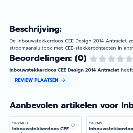
Beschrijving:
De Inbouwstekkerdoos CEE Design 2014 Antraciet zo
stroomaansluitbox met CEE-stekkercontacten in antra
Beoordelingen: (0)
Inbouwstekkerdoos CEE Design 2014 Antraciet
heef
REVIEW PLAATSEN
Aanbevolen artikelen voor
In
Artikelnummer
Artikelnummer
1148040B
1148041B
Inbouwstekkerdoos CEE
Inbouwstekkerdoo