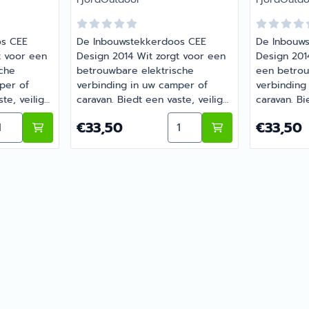
os CEE
De Inbouwstekkerdoos CEE
De Inbouw
t voor een
Design 2014 Wit zorgt voor een
Design 201
sche
betrouwbare elektrische
een betrou
per of
verbinding in uw camper of
verbinding
te, veilige
caravan. Biedt een vaste, veilige
caravan. Bi
or
stroomaansluiting voor
stroomaans
doos CEE Design 2014 Zwart
ntal kiezen voor Inbouwstekkerdoos CEE Design 2014 Wi
Aantal kiezen voor Inbou
Prijs: 33,50
Prijs: 33,5
€33,50
€33,50
 |
elektrische apparaten. |
apparaten 
40
Artikelnummer 1148040B
inbouwverb