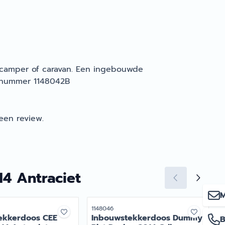
 camper of caravan. Een ingebouwde
kelnummer 1148042B
een review.
4 Antraciet
M
r
Artikelnummer
A
1148046
1
ekkerdoos CEE
Inbouwstekkerdoos Dummy
B