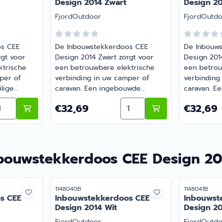
Design 2014 Zwart
Design 20
Merk:
Merk:
FjordOutdoor
FjordOutd
os CEE
De Inbouwstekkerdoos CEE
De Inbouw
rgt voor
Design 2014 Zwart zorgt voor
Design 2014
ktrische
een betrouwbare elektrische
een betrou
per of
verbinding in uw camper of
verbinding
ilige
caravan. Een ingebouwde
caravan. E
or
stroomaansluitbox met CEE-
stroomaans
doos CEE Design 2014 Wit
ntal kiezen voor Inbouwstekkerdoos CEE Design 2014 Zw
Aantal kiezen voor Inbou
Prijs: 32,69
Prijs: 32,6
€32,69
€32,69
ste
stekkercontacten voor veilige
stekkercon
elektrische aansluitingen. |
antracietkl
Artikelnummer 1148041
elektrische
Artikelnum
bouwstekkerdoos CEE Design 20
Artikelnummer
Artikelnumme
1148040B
1148041B
s CEE
Inbouwstekkerdoos CEE
Inbouwst
Design 2014 Wit
Design 20
Merk:
Merk:
FjordOutdoor
FjordOutd