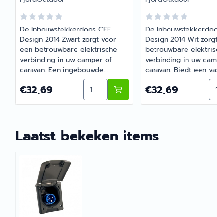
De Inbouwstekkerdoos CEE
De Inbouwstekkerdo
Design 2014 Zwart zorgt voor
Design 2014 Wit zorg
een betrouwbare elektrische
betrouwbare elektri
verbinding in uw camper of
verbinding in uw cam
caravan. Een ingebouwde
caravan. Biedt een vas
stroomaansluitbox met CEE-
stroomaansluiting vo
Aantal kiezen voor Inbouwstekker
Aa
Prijs: 32,69
Prijs: 32,69
€32,69
€32,69
stekkercontacten voor veilige
elektrische apparaten.
elektrische aansluitingen. |
Artikelnummer 11480
Artikelnummer 1148041
Laatst bekeken items