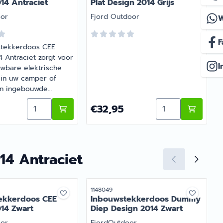
14 Antraciet
Plat Design 2014 Grijs
Merk:
M
oor
Fjord Outdoor
F
stekkerdoos CEE
 Antraciet zorgt voor
D
I
wbare elektrische
 in uw camper of
en ingebouwde
k
luitbox met CEE-
art
wstekkerdoos CEE Design 2014 Zwart
Aantal kiezen voor Inbouwstekkerdoos CEE Design
Aantal kiezen vo
9
Prijs: 32,95
P
€32,95
tacten in
eur voor veilige
 aansluitingen. |
mer 1148042
14 Antraciet
r
Artikelnummer
A
1148049
1
ekkerdoos CEE
Inbouwstekkerdoos Dummy
14 Zwart
Diep Design 2014 Zwart
Merk:
M
oor
FjordOutdoor