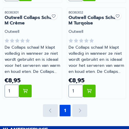
Schaal M Zwart |
Schaal M Paars |
Artikelnummer 8036295
Artikelnummer 8036298
Artikelnummer
Artikelnummer
8036301
8036302
Outwell Collaps Schaal
Outwell Collaps Schaal
M Crème
M Turqoise
Merk:
Merk:
Outwell
Outwell
De Collaps schaal M klapt
De Collaps schaal M klapt
volledig in wanneer ze niet
volledig in wanneer ze niet
wordt gebruikt en is ideaal
wordt gebruikt en is ideaal
voor het serveren van warm
voor het serveren van warm
en koud eten. De Collaps
en koud eten. De Collaps
schaal M is onbreekbaar,
schaal M is onbreekbaar,
Prijs: 8,95
Prijs: 8,95
€8,95
€8,95
eenvoudig te reinigen, en
eenvoudig te reinigen, en
Aantal kiezen voor Outwell Collaps Schaal M Crème
Aantal kiezen voor Outwell
opent en plooit in enkele
opent en plooit in enkele
seconden. | Outwell Collaps
seconden. | Outwell Collaps
Schaal M Crème |
Schaal M Turqoise |
Artikelnummer 8036301
Artikelnummer 8036302
1