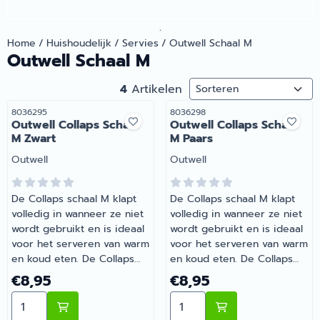
.
Home
/
Huishoudelijk
/
Servies
/
Outwell Schaal M
Outwell Schaal M
Sorteermethode
4
Artikelen
Artikelnummer
Artikelnummer
8036295
8036298
Outwell Collaps Schaal
Outwell Collaps Schaal
M Zwart
M Paars
Merk:
Merk:
Outwell
Outwell
De Collaps schaal M klapt
De Collaps schaal M klapt
volledig in wanneer ze niet
volledig in wanneer ze niet
wordt gebruikt en is ideaal
wordt gebruikt en is ideaal
voor het serveren van warm
voor het serveren van warm
en koud eten. De Collaps
en koud eten. De Collaps
schaal M is onbreekbaar,
schaal M is onbreekbaar,
Prijs: 8,95
Prijs: 8,95
€8,95
€8,95
eenvoudig te reinigen, en
eenvoudig te reinigen, en
Aantal kiezen voor Outwell Collaps Schaal M Zwart
Aantal kiezen voor Outwell
opent en plooit in enkele
opent en plooit in enkele
seconden. | Outwell Collaps
seconden. | Outwell Collaps