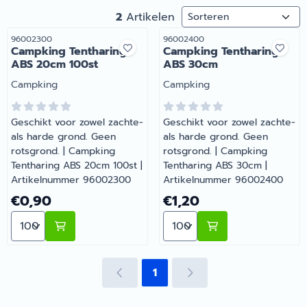
Sorteermethode
2
Artikelen
Artikelnummer
Artikelnummer
96002300
96002400
Campking Tentharing
Campking Tentharing
ABS 20cm 100st
ABS 30cm
Merk:
Merk:
Campking
Campking
Geschikt voor zowel zachte-
Geschikt voor zowel zachte-
als harde grond. Geen
als harde grond. Geen
rotsgrond. | Campking
rotsgrond. | Campking
Tentharing ABS 20cm 100st |
Tentharing ABS 30cm |
Artikelnummer 96002300
Artikelnummer 96002400
Prijs: 0,90
Prijs: 1,20
€0,90
€1,20
Aantal kiezen voor Campking Tentharing ABS 20cm 10
Aantal kiezen voor Campk
1