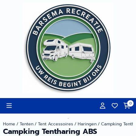
Cookievoorkeuren zijn momenteel gesloten.
0
.
Home
/
Tenten
/
Tent Accessoires
/
Haringen
/
Campking Tentha
Campking Tentharing ABS