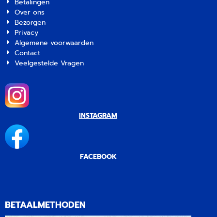
eindkappen - diffuse lens
Betalingen
om het LED kanaal af te
Over ons
dekken | Thule Tent LED
Bezorgen
Mounting Rail 5200 4.00
Privacy
Geanodiseerd |
Algemene voorwaarden
Artikelnummer 2617107
Contact
Veelgestelde Vragen
INSTAGRAM
FACEBOOK
BETAALMETHODEN