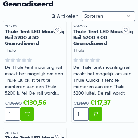
Geanodiseerd
Sorteermethode
3
Artikelen
Artikelnummer
Artikelnummer
2617108
2617105
Thule Tent LED Mounting
Thule Tent LED Mounting
Rail 5200 4.50
Rail 5200 3.00
Geanodiseerd
Geanodiseerd
Merk:
Merk:
Thule
Thule
De Thule tent mounting rail
De Thule tent mounting rail
maakt het mogelijk om een
maakt het mogelijk om een
Thule QuickFit tent te
Thule QuickFit tent te
monteren aan een Thule
monteren aan een Thule
5200 luifel. De rail wordt
5200 luifel. De rail wordt
aan de onderzijde van de
aan de onderzijde van de
Van 136,00 voor 130,56
Van 121,00 voor 117,37
€130,56
€117,37
€136,00
€121,00
luifel ingeklikt en vastgezet
luifel ingeklikt en vastgezet
Aantal kiezen voor Thule Tent LED Mounting Rail 5200
Aantal kiezen voor Thule 
met een inbussleutel. Het
met een inbussleutel. Het
profiel dekt de
profiel dekt de
adapterplaten af en is
adapterplaten af en is
voorzien van een kanaal
voorzien van een kanaal
Artikelnummer
2617107