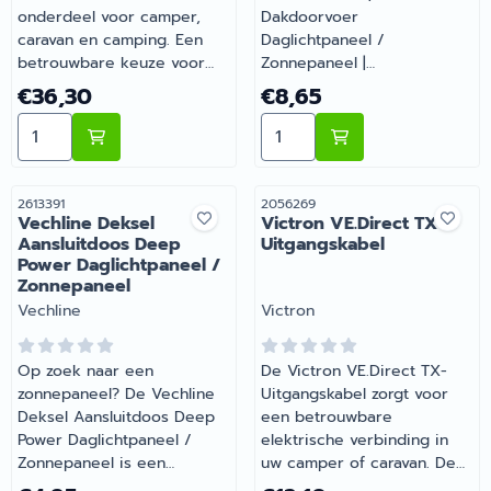
onderdeel voor camper,
Dakdoorvoer
caravan en camping. Een
Daglichtpaneel /
betrouwbare keuze voor
Zonnepaneel |
onderweg en op de
Artikelnummer 2613151
Prijs: 36,30
Prijs: 8,65
€36,30
€8,65
camping. Bij Barsema
Aantal kiezen voor Victron VE.Direct to USB Interface 
Aantal kiezen voor Vechli
Recreatie, specialist in
camper- en
caravanonderdelen, vind je
het juiste artikel met
Artikelnummer
Artikelnummer
2613391
2056269
Vechline Deksel
Victron VE.Direct TX-
persoonlijk advies.
Aansluitdoos Deep
Uitgangskabel
Power Daglichtpaneel /
Zonnepaneel
Merk:
Merk:
Vechline
Victron
Op zoek naar een
De Victron VE.Direct TX-
zonnepaneel? De Vechline
Uitgangskabel zorgt voor
Deksel Aansluitdoos Deep
een betrouwbare
Power Daglichtpaneel /
elektrische verbinding in
Zonnepaneel is een
uw camper of caravan. De
betrouwbare keuze. Een
digitale VE.Direct TX-