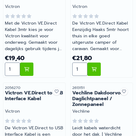
Artikelnummer 2035497
Merk:
Merk:
Victron
Victron
Met de Victron VE.Direct
De Victron VE.Direct Kabel
Kabel 3mtr kies je voor
Eenzijdig Haaks 5mtr hoort
Victron kwaliteit voor
thuis in elke goed
onderweg. Gemaakt voor
uitgeruste camper of
dagelijks gebruik tijdens je
caravan. Gemaakt voor
vakanties en weekendtrips.
dagelijks gebruik tijdens je
Prijs: 19,40
Prijs: 21,80
€19,40
€21,80
Barsema Recreatie levert
vakanties en weekendtrips.
Aantal kiezen voor Victron VE.Direct Kabel 3mtr
Aantal kiezen voor Victron
camper-, caravan- en
Heb je vragen over de
campingonderdelen met
juiste keuze? Barsema
deskundig advies.
Recreatie denkt graag met
je mee.
Artikelnummer
Artikelnummer
2056270
2613151
Victron VE.Direct to USB
Vechline Dakdoorvoer
Interface Kabel
Daglichtpaneel /
Zonnepaneel
Merk:
Merk:
Victron
Vechline
De Victron VE.Direct to USB
Leidt kabels waterdicht
Interface Kabel is een
door het dak. | Vechline