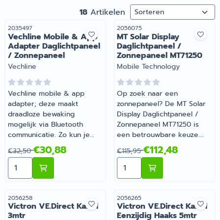
Sorteermethode
18
Artikelen
Artikelnummer
Artikelnummer
2035497
2056075
Vechline Mobile & App
MT Solar Display
Adapter Daglichtpaneel
Daglichtpaneel /
/ Zonnepaneel
Zonnepaneel MT71250
Merk:
Merk:
Vechline
Mobile Technology
Vechline mobile & app
Op zoek naar een
adapter; deze maakt
zonnepaneel? De MT Solar
draadloze bewaking
Display Daglichtpaneel /
mogelijk via Bluetooth
Zonnepaneel MT71250 is
communicatie. Zo kun je
een betrouwbare keuze.
jouw laadregelaars en
Onmisbaar voor wie
Van 32,50 voor 30,88
Van 115,95 voor 112,48
€30,88
€112,48
€32,50
€115,95
omvormers in de gaten
comfortabel op pad gaat
Aantal kiezen voor Vechline Mobile & App Adapter Da
Aantal kiezen voor MT Sol
houden op je mobiele
met de camper of caravan.
smartphone. Alle functies in
Bestel dit onderdeel
1 oogopslag. | Vechline
eenvoudig online bij
Mobile & App Adapter
Barsema Recreatie, jouw
Artikelnummer
Artikelnummer
2056258
2056265
Victron VE.Direct Kabel
Victron VE.Direct Kabel
Daglichtpaneel /
recreatiespecialist.
3mtr
Eenzijdig Haaks 5mtr
Zonnepaneel |