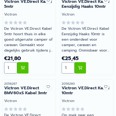
Victron VE.Direct Kabel
Victron VE.Direct Kabel
persoonlijk advies.
5mtr
Eenzijdig Haaks 10mtr
Merk:
Merk:
Victron
Victron
De Victron VE.Direct Kabel
De Victron VE.Direct Kabel
5mtr hoort thuis in elke
Eenzijdig Haaks 10mtr is
goed uitgeruste camper of
een onderdeel voor
caravan. Gemaakt voor
camper, caravan en
dagelijks gebruik tijdens je
camping. Onmisbaar voor
vakanties en weekendtrips.
wie comfortabel op pad
Prijs: 21,80
Prijs: 25,45
€21,80
€25,45
Heb je vragen over de
gaat met de camper of
Aantal kiezen voor Victron VE.Direct Kabel 5mtr
Aantal kiezen voor Victron
juiste keuze? Barsema
caravan. Bij Barsema
Recreatie denkt graag met
Recreatie, specialist in
je mee.
camper- en
caravanonderdelen, vind je
Artikelnummer
Artikelnummer
2056267
2056260
Victron VE.Direct
Victron VE.Direct Kabel
het juiste artikel met
BMV60xS Kabel 3mtr
10mtr
persoonlijk advies.
Merk:
Merk:
Victron
Victron
De Victron VE.Direct
Op zoek naar een