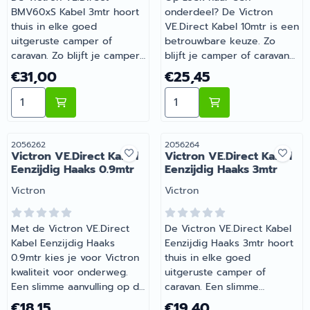
BMV60xS Kabel 3mtr hoort
onderdeel? De Victron
thuis in elke goed
VE.Direct Kabel 10mtr is een
uitgeruste camper of
betrouwbare keuze. Zo
caravan. Zo blijft je camper
blijft je camper of caravan
of caravan goed
goed onderhouden en
Prijs: 31,00
Prijs: 25,45
€31,00
€25,45
onderhouden en compleet.
compleet. Bestel dit
Aantal kiezen voor Victron VE.Direct BMV60xS Kabel 3
Aantal kiezen voor Victron
Heb je vragen over de
onderdeel eenvoudig online
juiste keuze? Barsema
bij Barsema Recreatie, jouw
Recreatie denkt graag met
recreatiespecialist.
je mee.
Artikelnummer
Artikelnummer
2056262
2056264
Victron VE.Direct Kabel
Victron VE.Direct Kabel
Eenzijdig Haaks 0.9mtr
Eenzijdig Haaks 3mtr
Merk:
Merk:
Victron
Victron
Met de Victron VE.Direct
De Victron VE.Direct Kabel
Kabel Eenzijdig Haaks
Eenzijdig Haaks 3mtr hoort
0.9mtr kies je voor Victron
thuis in elke goed
kwaliteit voor onderweg.
uitgeruste camper of
Een slimme aanvulling op de
caravan. Een slimme
uitrusting van je camper of
aanvulling op de uitrusting
Prijs: 18,15
Prijs: 19,40
€18,15
€19,40