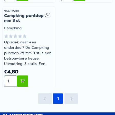
caravanonderdelen, vind je
je mee.
het juiste artikel met
Artikelnummer
96483500
Campking puntdop 25
persoonlijk advies.
mm 3 st
Merk:
Campking
Op zoek naar een
onderdeel? De Campking
puntdop 25 mm 3 st is een
betrouwbare keuze.
Uitvoering: 3 stuks. Een
betrouwbare keuze voor
Prijs: 4,80
€4,80
onderweg en op de
Aantal kiezen voor Campking puntdop 25 mm 3 st
camping. Bestel dit
onderdeel eenvoudig online
bij Barsema Recreatie, jouw
recreatiespecialist.
1