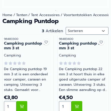
.
Home
/
Tenten
/
Tent Accessoires
/
Voortentstokken Accessoir
Campking Puntdop
Sorteermethode
3
Artikelen
Artikelnummer
Artikelnummer
96483300
96483400
Campking puntdop 19
Campking puntdop 22
mm 3 st
mm 3 st
Merk:
Merk:
Campking
Campking
De Campking puntdop 19
De Campking puntdop 22
mm 3 st is een onderdeel
mm 3 st hoort thuis in elke
voor camper, caravan en
goed uitgeruste camper of
camping. Uitvoering: 3
caravan. Uitvoering: 3 stuks.
stuks. Gemaakt voor
Een slimme aanvulling op de
dagelijks gebruik tijdens je
uitrusting van je camper of
Prijs: 3,80
Prijs: 4,50
€3,80
€4,50
vakanties en weekendtrips.
caravan. Heb je vragen over
Aantal kiezen voor Campking puntdop 19 mm 3 st
Aantal kiezen voor Campk
Bij Barsema Recreatie,
de juiste keuze? Barsema
specialist in camper- en
Recreatie denkt graag met