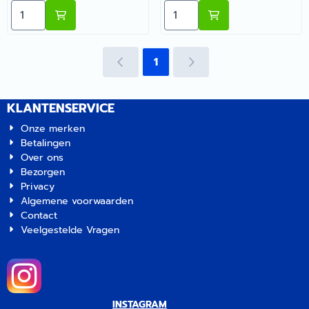
Aantal kiezen voor Fiamma Voorwand Paneel 70 F80S
Aantal kiezen voor Fiamm
Voorwand Paneel 70 F80S |
Voorwand Paneel 100
Artikelnummer 2626604
F45/F80/ZIP/ZIP XL |
Artikelnummer 2626605
1
KLANTENSERVICE
Onze merken
Betalingen
Over ons
Bezorgen
Privacy
Algemene voorwaarden
Contact
Veelgestelde Vragen
INSTAGRAM