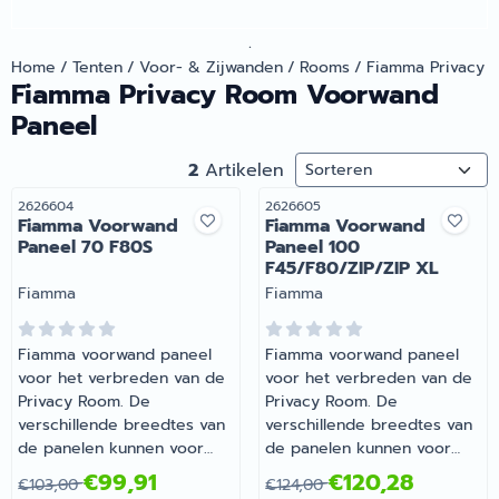
.
Home
/
Tenten
/
Voor- & Zijwanden
/
Rooms
/
Fiamma Privacy 
Fiamma Privacy Room Voorwand
Paneel
Sorteermethode
2
Artikelen
Artikelnummer
Artikelnummer
2626604
2626605
Fiamma Voorwand
Fiamma Voorwand
Paneel 70 F80S
Paneel 100
F45/F80/ZIP/ZIP XL
Merk:
Merk:
Fiamma
Fiamma
Fiamma voorwand paneel
Fiamma voorwand paneel
voor het verbreden van de
voor het verbreden van de
Privacy Room. De
Privacy Room. De
verschillende breedtes van
verschillende breedtes van
de panelen kunnen voor
de panelen kunnen voor
verschillende modellen
verschillende modellen
Van 103,00 voor 99,91
Van 124,00 voor 120,28
€99,91
€120,28
€103,00
€124,00
gebruikt worden. | Fiamma
gebruikt worden. | Fiamma