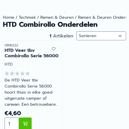
.
Home
/
Techniek
/
Ramen & Deuren
/
Ramen & Deuren Onderd
HTD Combirollo Onderdelen
Sorteermethode
1
Artikelen
Artikelnummer
0816222
HTD Veer tbv
Combirollo Serie 56000
Merk:
HTD
De HTD Veer tbv
Combirollo Serie 56000
hoort thuis in elke goed
uitgeruste camper of
caravan. Een betrouwbare
keuze voor onderweg en
Prijs: 4,60
€4,60
op de camping. Heb je
Aantal kiezen voor HTD Veer tbv Combirollo Serie 560
vragen over de juiste
keuze? Barsema Recreatie