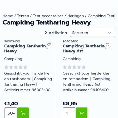
.
Home
/
Tenten
/
Tent Accessoires
/
Haringen
/
Campking Tentha
Campking Tentharing Heavy
Sorteermethode
2
Artikelen
Artikelnummer
Artikelnummer
96003400
96403400
Campking Tentharing
Campking Tentharing
Heavy
Heavy 6st
Merk:
Merk:
Campking
Campking
Gesschikt voor harde klei
Gesschikt voor harde klei
en rotsbodem. | Campking
en rotsbodem. | Campking
Tentharing Heavy |
Tentharing Heavy 6st |
Artikelnummer 96003400
Artikelnummer 96403400
Prijs: 1,40
Prijs: 8,85
€1,40
€8,85
Aantal kiezen voor Campking Tentharing Heavy
Aantal kiezen voor Campki