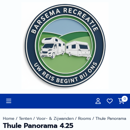
Cookievoorkeuren zijn momenteel gesloten.
0
.
Home
/
Tenten
/
Voor- & Zijwanden
/
Rooms
/
Thule Panorama 4
Thule Panorama 4.25