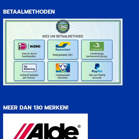
afwasbaar. | Thule Panorama
afwasbaar. | Thule Panorama
BETAALMETHODEN
4.25 ...
4.25 ...
MEER DAN 130 MERKEN!