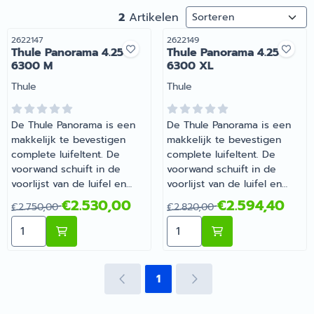
Sorteermethode
2
Artikelen
Artikelnummer
Artikelnummer
2622147
2622149
Thule Panorama 4.25
Thule Panorama 4.25
6300 M
6300 XL
Merk:
Merk:
Thule
Thule
De Thule Panorama is een
De Thule Panorama is een
makkelijk te bevestigen
makkelijk te bevestigen
complete luifeltent. De
complete luifeltent. De
voorwand schuift in de
voorwand schuift in de
voorlijst van de luifel en
voorlijst van de luifel en
klemprofielen verbinden de
klemprofielen verbinden de
Van 2 750,00 voor 2 530,00
Van 2 820,00 voor 2 594,4
€2.530,00
€2.594,40
€2.750,00
€2.820,00
zijwanden met het
zijwanden met het
Aantal kiezen voor Thule Panorama 4.25 6300 M
Aantal kiezen voor Thule 
luifeldoek. Een ritssluiting
luifeldoek. Een ritssluiting
zorgt voor een goede
zorgt voor een goede
aansluiting tussen de
aansluiting tussen de
voorwand en zijwanden.
voorwand en zijwanden.
1
Deze zijn volledig te
Deze zijn volledig te
verwijderen, zijn verticaal
verwijderen, zijn verticaal