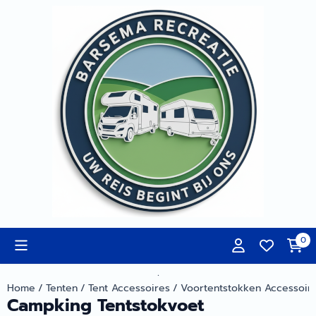
Cookievoorkeuren zijn momenteel gesloten.
0
.
Home
/
Tenten
/
Tent Accessoires
/
Voortentstokken Accessoir
Campking Tentstokvoet