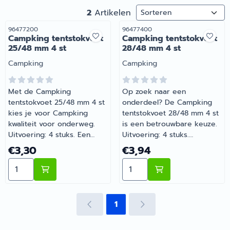
Sorteermethode
2
Artikelen
Artikelnummer
Artikelnummer
96477200
96477400
Campking tentstokvoet
Campking tentstokvoet
25/48 mm 4 st
28/48 mm 4 st
Merk:
Merk:
Campking
Campking
Met de Campking
Op zoek naar een
tentstokvoet 25/48 mm 4 st
onderdeel? De Campking
kies je voor Campking
tentstokvoet 28/48 mm 4 st
kwaliteit voor onderweg.
is een betrouwbare keuze.
Uitvoering: 4 stuks. Een
Uitvoering: 4 stuks.
slimme aanvulling op de
Onmisbaar voor wie
Prijs: 3,30
Prijs: 3,94
€3,30
€3,94
uitrusting van je camper of
comfortabel op pad gaat
Aantal kiezen voor Campking tentstokvoet 25/48 mm 4
Aantal kiezen voor Campk
caravan. Barsema Recreatie
met de camper of caravan.
levert camper-, caravan- en
Bestel dit onderdeel
campingonderdelen met
eenvoudig online bij
deskundig advies.
Barsema Recreatie, jouw
1
recreatiespecialist.