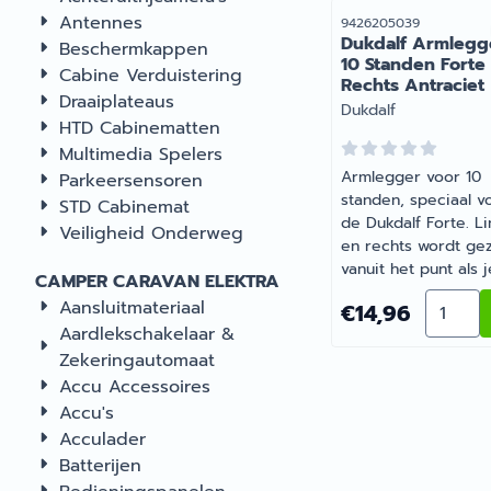
Antennes
Artikelnummer
9426205039
Dukdalf Armlegg
Beschermkappen
10 Standen Forte
Cabine Verduistering
Rechts Antraciet
Draaiplateaus
Merk:
Dukdalf
HTD Cabinematten
Multimedia Spelers
Armlegger voor 10
Parkeersensoren
standen, speciaal v
STD Cabinemat
de Dukdalf Forte. Li
Veiligheid Onderweg
en rechts wordt ge
vanuit het punt als j
CAMPER CARAVAN ELEKTRA
de stoel zit. | Dukdal
Aantal 
Aansluitmateriaal
Prijs: 14,96
€14,96
Armlegger 10 Stand
Aardlekschakelaar &
Forte Rechts Antraci
Zekeringautomaat
Artikelnummer
9426205039
Accu Accessoires
Accu's
Acculader
Batterijen