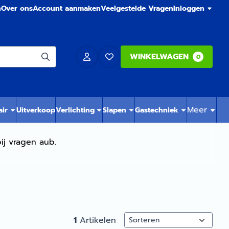
n
Over ons
Account aanmaken
Veelgestelde Vragen
Inloggen
WINKELWAGEN
0
Meer
air
Uitverkoop
Verlichting
Slapen
Gastechniek
ij vragen aub.
Sorteermethode
1
Artikelen