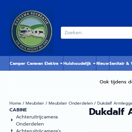
Cookievoorkeuren zijn momenteel gesloten.
Zoeken
Camper Caravan Elektra
Huishoudelijk
Nieuw
Sanitair &
Ook tijdens d
Home
/
Meubilair
/
Meubilair Onderdelen
/
Dukdalf Armlegge
Dukdalf 
CABINE
Achteruitrijcamera
Onderdelen
Achteruitrijcamera's