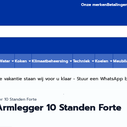
Onze merken
Betalinge
 Water
Koken
Klimaatbeheersing
Techniek
Koelen
Meubil
e vakantie staan wij voor u klaar - Stuur een WhatsApp b
.
r 10 Standen Forte
Armlegger 10 Standen Forte