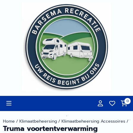
Cookievoorkeuren zijn momenteel gesloten.
0
.
Home
/
Klimaatbeheersing
/
Klimaatbeheersing Accessoires
/
T
Truma voortentverwarming