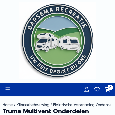
Cookievoorkeuren zijn momenteel gesloten.
0
.
Home
/
Klimaatbeheersing
/
Elektrische Verwarming Onderdele
Truma Multivent Onderdelen