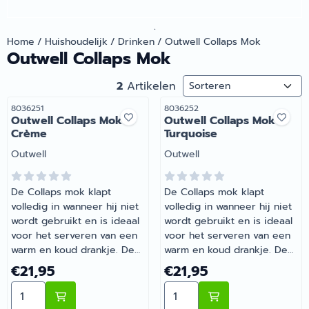
.
Home
/
Huishoudelijk
/
Drinken
/
Outwell Collaps Mok
Outwell Collaps Mok
Sorteermethode
2
Artikelen
Artikelnummer
Artikelnummer
8036251
8036252
Outwell Collaps Mok
Outwell Collaps Mok
Crème
Turquoise
Merk:
Merk:
Outwell
Outwell
De Collaps mok klapt
De Collaps mok klapt
volledig in wanneer hij niet
volledig in wanneer hij niet
wordt gebruikt en is ideaal
wordt gebruikt en is ideaal
voor het serveren van een
voor het serveren van een
warm en koud drankje. De
warm en koud drankje. De
Collaps mok is
Collaps mok is
Prijs: 21,95
Prijs: 21,95
€21,95
€21,95
onbreekbaar, eenvoudig te
onbreekbaar, eenvoudig te
Aantal kiezen voor Outwell Collaps Mok Crème
Aantal kiezen voor Outwel
reinigen en opent in enkele
reinigen en opent in enkele
seconden. | Outwell Collaps
seconden. | Outwell Collaps