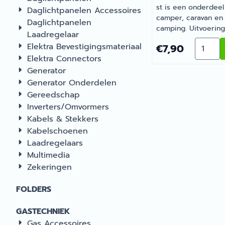
st is een onderdeel
Daglichtpanelen Accessoires
camper, caravan en
Daglichtpanelen
camping. Uitvoering
Laadregelaar
stuks. Een slimme
Aantal 
Elektra Bevestigingsmateriaal
Prijs: 7,90
€7,90
aanvulling op de
Elektra Connectors
uitrusting van je c
Generator
of caravan. Bij Bar
Recreatie, specialist
Generator Onderdelen
camper- en
Gereedschap
caravanonderdelen,
Inverters/Omvormers
je het juiste artikel
Kabels & Stekkers
persoonlijk advies.
Kabelschoenen
Laadregelaars
Multimedia
Zekeringen
FOLDERS
GASTECHNIEK
Gas Accessoires