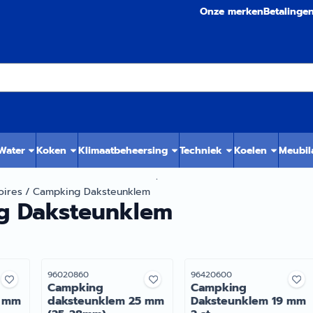
Onze merken
Betalinge
 Water
Koken
Klimaatbeheersing
Techniek
Koelen
Meubil
.
oires
/
Campking Daksteunklem
g Daksteunklem
Artikelnummer
Artikelnummer
96020860
96420600
Campking
Campking
2 mm
daksteunklem 25 mm
Daksteunklem 19 mm