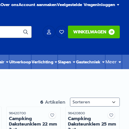
n
Over ons
Account aanmaken
Veelgestelde Vragen
Inloggen
WINKELWAGEN
0
Meer
air
Uitverkoop
Verlichting
Slapen
Gastechniek
Sorteermethode
6
Artikelen
Artikelnummer
Artikelnummer
96420700
96420800
Campking
Campking
Daksteunklem 22 mm
Daksteunklem 25 mm