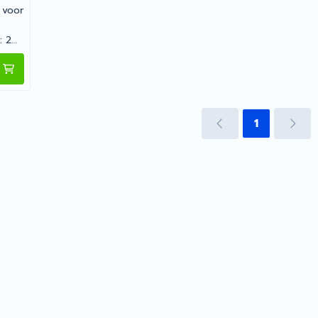
 voor
: 2
kiezen voor Campking Daksteunklem 32 mm 2 st
amper
sema
 in
1
 vind
 met