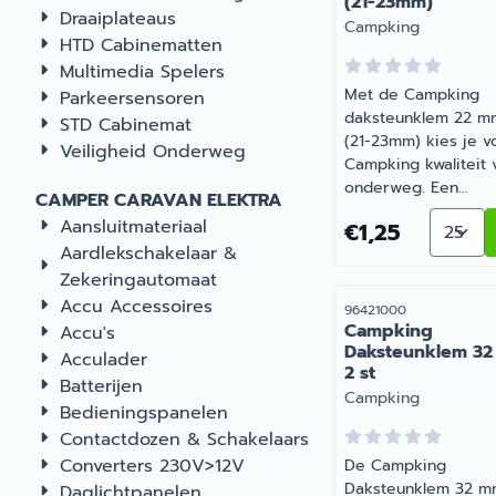
(21-23mm)
Draaiplateaus
Merk:
Campking
HTD Cabinematten
Multimedia Spelers
Met de Campking
Parkeersensoren
daksteunklem 22 m
STD Cabinemat
(21-23mm) kies je v
Veiligheid Onderweg
Campking kwaliteit 
onderweg. Een
CAMPER CARAVAN ELEKTRA
betrouwbare keuze
Aantal
Aansluitmateriaal
Prijs: 1,25
€1,25
onderweg en op d
Aardlekschakelaar &
camping. Barsema
Zekeringautomaat
Recreatie levert
camper-, caravan- 
Accu Accessoires
Artikelnummer
96421000
campingonderdelen
Campking
Accu's
deskundig advies.
Daksteunklem 3
Acculader
2 st
Batterijen
Merk:
Campking
Bedieningspanelen
Contactdozen & Schakelaars
Converters 230V>12V
De Campking
Daksteunklem 32 m
Daglichtpanelen