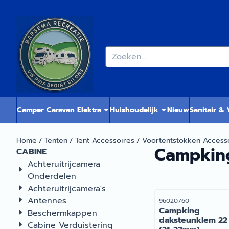
Cookievoorkeuren zijn momenteel gesloten.
Zoeken
Camper Caravan Elektra
Huishoudelijk
Nieuw
Sanitair &
Home
/
Tenten
/
Tent Accessoires
/
Voortentstokken Access
Campkin
CABINE
Achteruitrijcamera
Onderdelen
Achteruitrijcamera's
Antennes
Artikelnummer
96020760
Campking
Beschermkappen
daksteunklem 2
Cabine Verduistering