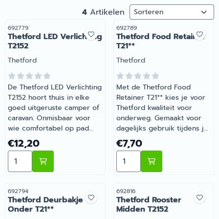
Sorteermethode
4
Artikelen
Artikelnummer
Artikelnummer
692779
692789
Thetford LED Verlichting
Thetford Food Retainer
T2152
T21**
Merk:
Merk:
Thetford
Thetford
De Thetford LED Verlichting
Met de Thetford Food
T2152 hoort thuis in elke
Retainer T21** kies je voor
goed uitgeruste camper of
Thetford kwaliteit voor
caravan. Onmisbaar voor
onderweg. Gemaakt voor
wie comfortabel op pad
dagelijks gebruik tijdens je
gaat met de camper of
vakanties en weekendtrips.
Prijs: 12,20
Prijs: 7,70
€12,20
€7,70
caravan. Heb je vragen over
Barsema Recreatie levert
Aantal kiezen voor Thetford LED Verlichting T2152
Aantal kiezen voor Thetfor
de juiste keuze? Barsema
camper-, caravan- en
Recreatie denkt graag met
campingonderdelen met
je mee.
deskundig advies.
Artikelnummer
Artikelnummer
692794
692816
Thetford Deurbakje
Thetford Rooster
Onder T21**
Midden T2152