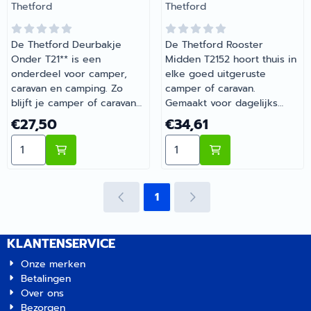
Merk:
Merk:
Thetford
Thetford
De Thetford Deurbakje
De Thetford Rooster
Onder T21** is een
Midden T2152 hoort thuis in
onderdeel voor camper,
elke goed uitgeruste
caravan en camping. Zo
camper of caravan.
blijft je camper of caravan
Gemaakt voor dagelijks
goed onderhouden en
gebruik tijdens je vakanties
Prijs: 27,50
Prijs: 34,61
€27,50
€34,61
compleet. Bij Barsema
en weekendtrips. Heb je
Aantal kiezen voor Thetford Deurbakje Onder T21**
Aantal kiezen voor Thetfo
Recreatie, specialist in
vragen over de juiste
camper- en
keuze? Barsema Recreatie
caravanonderdelen, vind je
denkt graag met je mee.
het juiste artikel met
1
persoonlijk advies.
KLANTENSERVICE
Onze merken
Betalingen
Over ons
Bezorgen