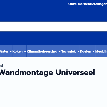
Onze merken
Betalinge
 Water
Koken
Klimaatbeheersing
Techniek
Koelen
Meubil
.
el
Wandmontage Universeel