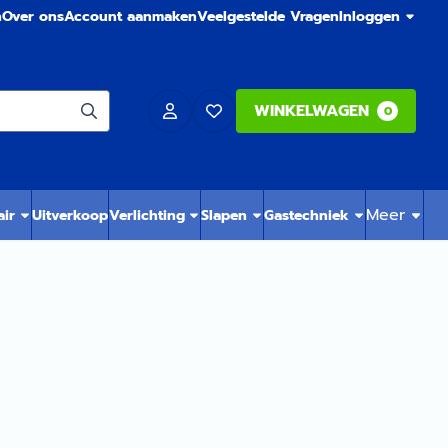
n
Over ons
Account aanmaken
Veelgestelde Vragen
Inloggen
WINKELWAGEN
0
Meer
air
Uitverkoop
Verlichting
Slapen
Gastechniek