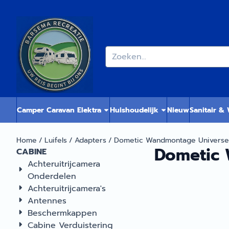
Cookievoorkeuren zijn momenteel gesloten.
Zoeken
Camper Caravan Elektra
Huishoudelijk
Nieuw
Sanitair &
Home
/
Luifels
/
Adapters
/
Dometic Wandmontage Universe
Dometic 
CABINE
Achteruitrijcamera
Onderdelen
Achteruitrijcamera's
Antennes
Beschermkappen
Cabine Verduistering