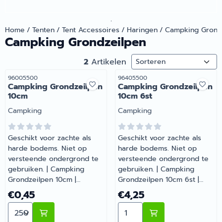
.
Home
/
Tenten
/
Tent Accessoires
/
Haringen
/
Campking Grond
Campking Grondzeilpen
Sorteermethode
2
Artikelen
Artikelnummer
Artikelnummer
96005500
96405500
Campking Grondzeilpen
Campking Grondzeilpen
10cm
10cm 6st
Merk:
Merk:
Campking
Campking
Geschikt voor zachte als
Geschikt voor zachte als
harde bodems. Niet op
harde bodems. Niet op
versteende ondergrond te
versteende ondergrond te
gebruiken. | Campking
gebruiken. | Campking
Grondzeilpen 10cm |
Grondzeilpen 10cm 6st |
Artikelnummer 96005500
Artikelnummer 96405500
Prijs: 0,45
Prijs: 4,25
€0,45
€4,25
Aantal kiezen voor Campking Grondzeilpen 10cm
Aantal kiezen voor Campk