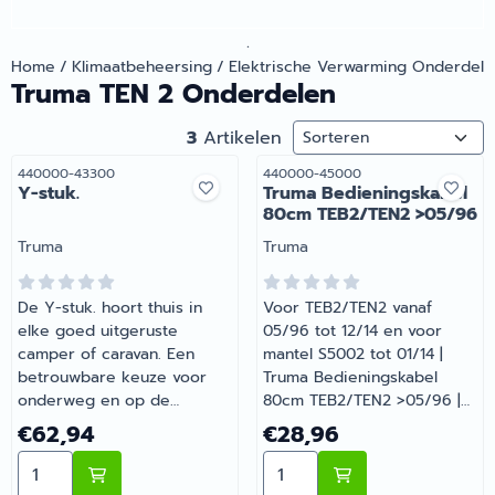
.
Home
/
Klimaatbeheersing
/
Elektrische Verwarming Onderdele
Truma TEN 2 Onderdelen
Sorteermethode
3
Artikelen
Artikelnummer
Artikelnummer
440000-43300
440000-45000
Y-stuk.
Truma Bedieningskabel
80cm TEB2/TEN2 >05/96
Merk:
Merk:
Truma
Truma
De Y-stuk. hoort thuis in
Voor TEB2/TEN2 vanaf
elke goed uitgeruste
05/96 tot 12/14 en voor
camper of caravan. Een
mantel S5002 tot 01/14 |
betrouwbare keuze voor
Truma Bedieningskabel
onderweg en op de
80cm TEB2/TEN2 >05/96 |
camping. Heb je vragen
Artikelnummer 440000-
Prijs: 62,94
Prijs: 28,96
€62,94
€28,96
over de juiste keuze?
45000
Aantal kiezen voor Y-stuk.
Aantal kiezen voor Truma
Barsema Recreatie denkt
graag met je mee.