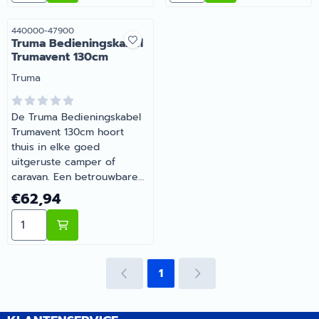
Artikelnummer
440000-47900
Truma Bedieningskabel
Trumavent 130cm
Merk:
Truma
De Truma Bedieningskabel
Trumavent 130cm hoort
thuis in elke goed
uitgeruste camper of
caravan. Een betrouwbare
keuze voor onderweg en
Prijs: 62,94
€62,94
op de camping. Heb je
Aantal kiezen voor Truma Bedieningskabel Trumavent
vragen over de juiste
keuze? Barsema Recreatie
denkt graag met je mee.
1