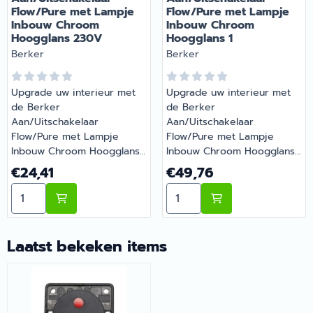
Flow/Pure met Lampje
Flow/Pure met Lampje
Inbouw Chroom
Inbouw Chroom
Hoogglans 230V
Hoogglans 1
Merk:
Merk:
Berker
Berker
Upgrade uw interieur met
Upgrade uw interieur met
de Berker
de Berker
Aan/Uitschakelaar
Aan/Uitschakelaar
Flow/Pure met Lampje
Flow/Pure met Lampje
Inbouw Chroom Hoogglans
Inbouw Chroom Hoogglans
230V. Aan/uitschakelaar
1. Aan/uitschakelaar met
Prijs: 24,41
Prijs: 49,76
€24,41
€49,76
met controlelampje. Voor
controlelampje. Voor
Aantal kiezen voor Berker Aan/Uitschakelaar Flow/P
Aantal kiezen voor Berke
verlichting en
verlichting en
controleschakeling. Alleen
controleschakeling. Alleen
binnen te gebruiken.
binnen te gebruiken.
Energiezuinig en perfect
Energiezuinig en perfect
Laatst bekeken items
voor 12V systemen. |
voor 12V systemen. |
Artikelnummer 1902056B
Artikelnummer 1902070B