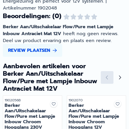
Energiezuinig en perfect voor 12V systemen. |
Artikelnummer 1902048
Beoordelingen: (0)
Berker Aan/Uitschakelaar Flow/Pure met Lampje
Inbouw Antraciet Mat 12V
heeft nog geen reviews.
Deel uw product ervaring en plaats een review.
REVIEW PLAATSEN
Aanbevolen artikelen voor
Berker Aan/Uitschakelaar
Flow/Pure met Lampje Inbouw
Antraciet Mat 12V
Artikelnummer
Artikelnummer
1902056B
1902070
Berker
Berker
Aan/Uitschakelaar
Aan/Uitschakelaar
Flow/Pure met Lampje
Flow/Pure met Lampje
Inbouw Chroom
Inbouw Chroom
Hoogglans 230V
Hoogglans 12V