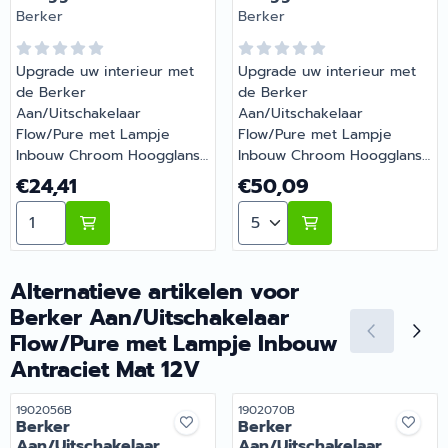
Merk:
Merk:
Berker
Berker
Upgrade uw interieur met
Upgrade uw interieur met
de Berker
de Berker
Aan/Uitschakelaar
Aan/Uitschakelaar
Flow/Pure met Lampje
Flow/Pure met Lampje
Inbouw Chroom Hoogglans
Inbouw Chroom Hoogglans
230V. Aan/uitschakelaar
12V. Aan/uitschakelaar met
Prijs: 24,41
Prijs: 50,09
€24,41
€50,09
met controlelampje. Voor
controlelampje. Voor
Aantal kiezen voor Berker Aan/Uitschakelaar Flow/P
Aantal kiezen voor Berke
verlichting en
verlichting en
controleschakeling. Alleen
controleschakeling. Alleen
binnen te gebruiken.
binnen te gebruiken.
Energiezuinig en perfect
Energiezuinig en perfect
Alternatieve artikelen voor
voor 12V systemen. |
voor 12V systemen. |
Berker Aan/Uitschakelaar
Artikelnummer 1902056B
Artikelnummer 1902070
Flow/Pure met Lampje Inbouw
Antraciet Mat 12V
Artikelnummer
Artikelnummer
1902056B
1902070B
Berker
Berker
Aan/Uitschakelaar
Aan/Uitschakelaar