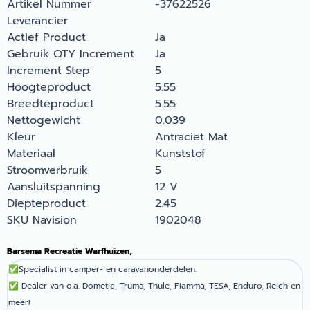
Artikel Nummer
-37622526
Leverancier
Actief Product
Ja
Gebruik QTY Increment
Ja
Increment Step
5
Hoogteproduct
5.55
Breedteproduct
5.55
Nettogewicht
0.039
Kleur
Antraciet Mat
Materiaal
Kunststof
Stroomverbruik
5
Aansluitspanning
12 V
Diepteproduct
2.45
SKU Navision
1902048
Barsema Recreatie Warfhuizen,
✅
Specialist in camper- en caravanonderdelen.
✅
Dealer van o.a. Dometic, Truma, Thule, Fiamma, TESA, Enduro, Reich en
meer!