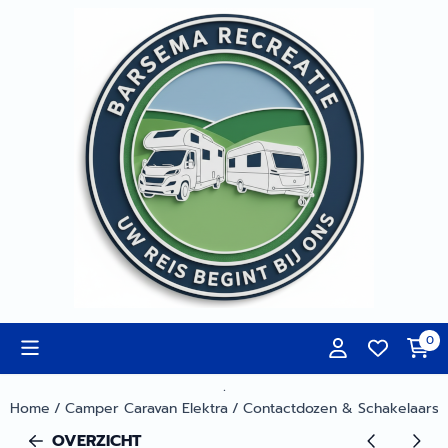
Cookievoorkeuren zijn momenteel gesloten.
0
.
Home
/
Camper Caravan Elektra
/
Contactdozen & Schakelaars
OVERZICHT