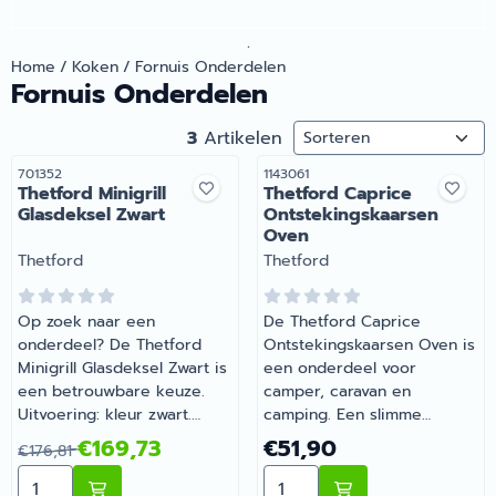
.
Home
/
Koken
/
Fornuis Onderdelen
Fornuis Onderdelen
Sorteermethode
3
Artikelen
Artikelnummer
Artikelnummer
701352
1143061
Thetford Minigrill
Thetford Caprice
Glasdeksel Zwart
Ontstekingskaarsen
Oven
Merk:
Merk:
Thetford
Thetford
Op zoek naar een
De Thetford Caprice
onderdeel? De Thetford
Ontstekingskaarsen Oven is
Minigrill Glasdeksel Zwart is
een onderdeel voor
een betrouwbare keuze.
camper, caravan en
Uitvoering: kleur zwart.
camping. Een slimme
Onmisbaar voor wie
aanvulling op de uitrusting
Van 176,81 voor 169,73
Prijs: 51,90
€169,73
€51,90
€176,81
comfortabel op pad gaat
van je camper of caravan.
Aantal kiezen voor Thetford Minigrill Glasdeksel Zwart
Aantal kiezen voor Thetfo
met de camper of caravan.
Bij Barsema Recreatie,