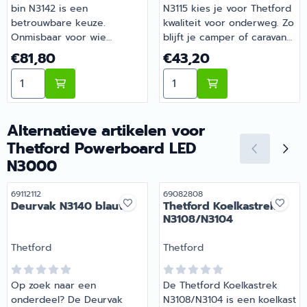
bin N3142 is een
N3115 kies je voor Thetford
betrouwbare keuze.
kwaliteit voor onderweg. Zo
Onmisbaar voor wie
blijft je camper of caravan
comfortabel op pad gaat
goed onderhouden en
Prijs: 81,80
Prijs: 43,20
€81,80
€43,20
met de camper of caravan.
compleet. Barsema
Aantal kiezen voor SR Drawer bin N3142
Aantal kiezen voor Thetfor
Bestel dit onderdeel
Recreatie levert camper-,
eenvoudig online bij
caravan- en
Barsema Recreatie, jouw
campingonderdelen met
recreatiespecialist.
deskundig advies.
Alternatieve artikelen voor
Thetford Powerboard LED
N3000
Artikelnummer
Artikelnummer
69112112
69082808
Deurvak N3140 blauw
Thetford Koelkastrek
N3108/N3104
Merk:
Merk:
Thetford
Thetford
Op zoek naar een
De Thetford Koelkastrek
onderdeel? De Deurvak
N3108/N3104 is een koelkast