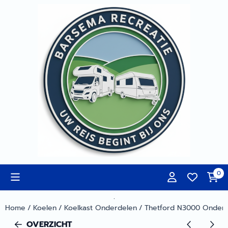
Cookievoorkeuren zijn momenteel gesloten.
0
.
Home
/
Koelen
/
Koelkast Onderdelen
/
Thetford N3000 Onder
OVERZICHT