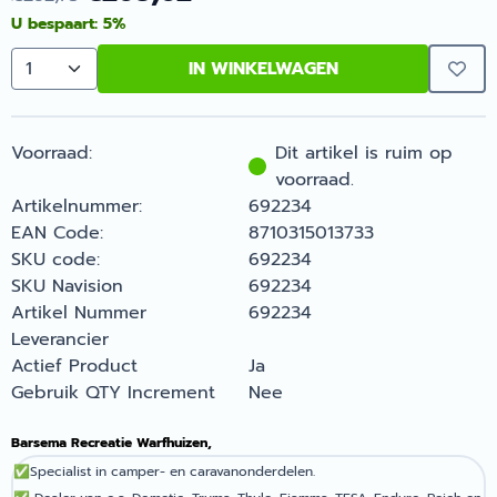
U bespaart:
5
%
IN WINKELWAGEN
Aantal
Voorraad:
Dit artikel is ruim op
voorraad.
Artikelnummer:
692234
EAN Code:
8710315013733
SKU code:
692234
SKU Navision
692234
Artikel Nummer
692234
Leverancier
Actief Product
Ja
Gebruik QTY Increment
Nee
Barsema Recreatie Warfhuizen,
✅
Specialist in camper- en caravanonderdelen.