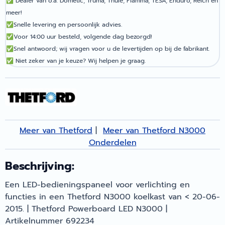
✅
Dealer van o.a. Dometic, Truma, Thule, Fiamma, TESA, Enduro, Reich en
meer!
✅
Snelle levering en persoonlijk advies.
✅
Voor 14:00 uur besteld, volgende dag bezorgd!
✅
Snel antwoord; wij vragen voor u de levertijden op bij de fabrikant.
✅
Niet zeker van je keuze? Wij helpen je graag.
Meer van Thetford
|
Meer van Thetford N3000
Onderdelen
Beschrijving:
Een LED-bedieningspaneel voor verlichting en
functies in een Thetford N3000 koelkast van < 20-06-
2015. | Thetford Powerboard LED N3000 |
Artikelnummer 692234