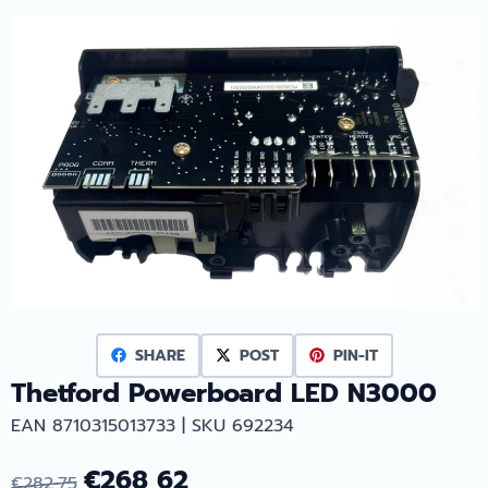
SHARE
POST
PIN-IT
Thetford Powerboard LED N3000
EAN 8710315013733 | SKU 692234
€
268,62
€
282,75