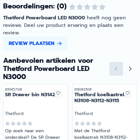
Beoordelingen: (0)
Thetford Powerboard LED N3000
heeft nog geen
reviews. Deel uw product ervaring en plaats een
review.
REVIEW PLAATSEN
Aanbevolen artikelen voor
Thetford Powerboard LED
N3000
Artikelnummer
Artikelnummer
69145708
69083108
SR Drawer bin N3142
Thetford koelkastrek
N3108-N3112-N3115
Merk:
Merk:
Thetford
Thetford
Op zoek naar een
Met de Thetford
onderdeel? De SR Drawer
koelkastrek N3108-N3112-