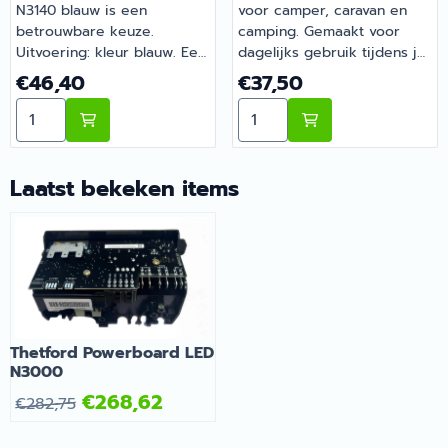
N3140 blauw is een
voor camper, caravan en
betrouwbare keuze.
camping. Gemaakt voor
Uitvoering: kleur blauw. Een
dagelijks gebruik tijdens je
slimme aanvulling op de
vakanties en weekendtrips.
Prijs: 46,40
Prijs: 37,50
€46,40
€37,50
uitrusting van je camper of
Bij Barsema Recreatie,
Aantal kiezen voor Deurvak N3140 blauw
Aantal kiezen voor Thetfo
caravan. Bestel dit
specialist in camper- en
onderdeel eenvoudig online
caravanonderdelen, vind je
bij Barsema Recreatie, jouw
het juiste artikel met
recreatiespecialist.
persoonlijk advies.
Laatst bekeken items
Thetford Powerboard LED
N3000
€
268,62
€
282,75