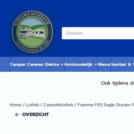
Cookievoorkeuren zijn momenteel gesloten.
Zoeken
Camper Caravan Elektra
Huishoudelijk
Nieuw
Sanitair &
Ook tijdens d
Home
/
Luifels
/
Cassetteluifels
/
Fiamma F65 Eagle Ducato P
OVERZICHT