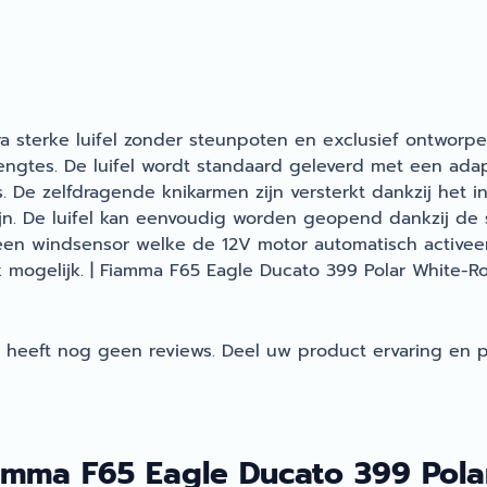
ra sterke luifel zonder steunpoten en exclusief ontworp
lengtes. De luifel wordt standaard geleverd met een ad
 De zelfdragende knikarmen zijn versterkt dankzij het i
jn. De luifel kan eenvoudig worden geopend dankzij de 
en windsensor welke de 12V motor automatisch activeert 
ook mogelijk. | Fiamma F65 Eagle Ducato 399 Polar White-
heeft nog geen reviews. Deel uw product ervaring en p
amma F65 Eagle Ducato 399 Pola