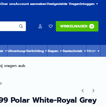
n
Over ons
Account aanmaken
Veelgestelde Vragen
Inloggen
WINKELWAGEN
0
Meer
air
Uitverkoop
Verlichting
Slapen
Gastechniek
ij vragen aub.
ey
99 Polar White-Royal Grey