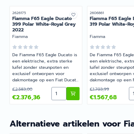
Artikelnummer
Artikelnummer
2626175
2606861
Fiamma F65 Eagle Ducato
Fiamma F65 Eagle 
399 Polar White-Royal Grey
319 Polar White-Ro
2022
Merk:
Merk:
Fiamma
Fiamma
De Fiamma F65 Eagle Ducato is
De Fiamma F65 Eagle
een elektrische, extra sterke
een elektrische, extr
luifel zonder steunpoten en
luifel zonder steunpo
exclusief ontworpen voor
exclusief ontworpen 
dakmontage op een Fiat Ducato,
dakmontage op een F
Citroën Jumper of Peugeot
Citroën Jumper of P
Van 2 583,00 voor 2 376,36
Van 1 703,99 voor 
€2.583,00
€1.703,99
Aantal kiezen voor Fiamma F65 Eag
Aa
Boxer H2 na 2006, L2, L3 of L4
Boxer H2 na 2006, L2
€2.376,36
€1.567,68
lengtes. De luifel wordt
lengtes. De luifel wor
standaard geleverd met een
standaard geleverd 
adapter over de gehele lengte
adapter over de gehe
met doorgaande schroeven,
met doorgaande schr
Alternatieve artikelen voor
Fi
afstandhouders en interne
afstandhouders en in
tegenbeugels. De zelfdragende
tegenbeugels. De ze