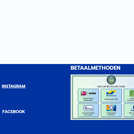
evige
het innovatieve en stevige
m van
Double Block systeem van
or er geen
duraluminium waardoor er geen
 De luifel
luifelpoten nodig zijn. De luifel
en geopend
kan eenvoudig worden geopend
r die men
dankzij de schakelaar die men
onteren.
in het voertuig kan monteren.
an een
Standaard voorzien van een
m: een
winddetectie-systeem: een
 12V motor
windsensor welke de 12V motor
t en de
automatisch activeert en de
BETAALMETHODEN
arde wind en
luifel in draait bij harde wind en
zo schade voorkomt.
an de luifel
Handmatige sluiting van de luifel
INSTAGRAM
| Fiamma F65
blijft ook mogelijk. | Fiamma F65
ar White-
Eagle Ducato 399 Polar White-
nummer
Royal Grey 2022 | Artikelnummer
2...
FACEBOOK