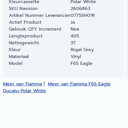
Kleurcassette
Polar White
SKU Navision
2606863
Artikel Nummer Leverancier
07755H01R
Actief Product
Ja
Gebruik QTY Increment
Nee
Lengteproduct
405
Nettogewicht
37
Kleur
Royal Grey
Materiaal
Vinyl
Model
F65 Eagle
Meer van Fiamma
|
Meer van Fiamma F65 Eagle
Ducato Polar White