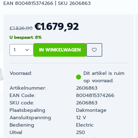
EAN 8004815374266 | SKU 2606863
€
1.679,92
€
1.826,00
U bespaart:
8
%
IN WINKELWAGEN
Aantal
Voorraad:
Dit artikel is ruim
op voorraad.
Artikelnummer:
2606863
EAN Code:
8004815374266
SKU code:
2606863
Plaatsbepaling
Dakmontage
Aansluitspanning
12 V
Bediening
Electric
Uitval
250