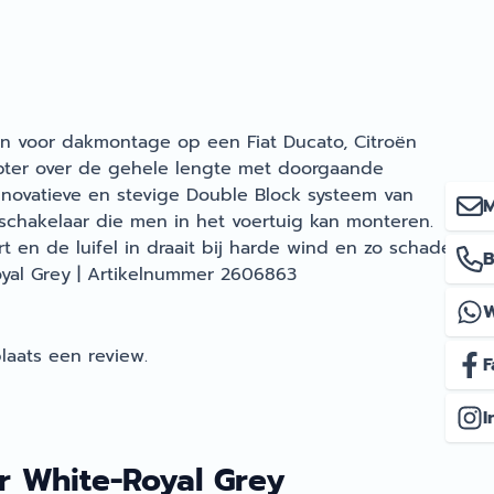
en voor dakmontage op een Fiat Ducato, Citroën
apter over de gehele lengte met doorgaande
nnovatieve en stevige Double Block systeem van
M
schakelaar die men in het voertuig kan monteren.
en de luifel in draait bij harde wind en zo schade
B
Royal Grey | Artikelnummer 2606863
laats een review.
F
I
r White-Royal Grey