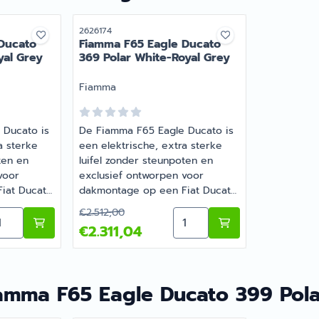
Artikelnummer
2626174
Ducato
Fiamma F65 Eagle Ducato
yal Grey
369 Polar White-Royal Grey
Merk:
Fiamma
 Ducato is
De Fiamma F65 Eagle Ducato is
a sterke
een elektrische, extra sterke
ten en
luifel zonder steunpoten en
voor
exclusief ontworpen voor
iat Ducato,
dakmontage op een Fiat Ducato,
eugeot
Citroën Jumper of Peugeot
1 567,68
Van 2 512,00 voor 2 311,04
€2.512,00
le Ducato 399 Polar White-Royal Grey 2022
ntal kiezen voor Fiamma F65 Eagle Ducato 319 Polar Whi
Aantal kiezen voor Fiamm
, L3 of L4
Boxer H2 na 2006, L2, L3 of L4
€2.311,04
dt
lengtes. De luifel wordt
met een
standaard geleverd met een
le lengte
adapter over de gehele lengte
oeven,
met doorgaande schroeven,
amma F65 Eagle Ducato 399 Pola
terne
afstandhouders en interne
lfdragende
tegenbeugels. De zelfdragende