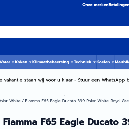
Onze merken
Betalinge
 Water
Koken
Klimaatbeheersing
Techniek
Koelen
Meubil
e vakantie staan wij voor u klaar - Stuur een WhatsApp b
.
olar White
/
Fiamma F65 Eagle Ducato 399 Polar White-Royal Gr
Fiamma F65 Eagle Ducato 3