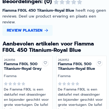
Beoordelingen: (0)
Fiamma F80L 450 Titanium-Royal Blue
heeft nog geen
reviews. Deel uw product ervaring en plaats een
review.
REVIEW PLAATSEN
Aanbevolen artikelen voor
Fiamma
F80L 450 Titanium-Royal Blue
Artikelnummer
Artikelnummer
2626156
2626152
Fiamma F80L 500
Fiamma F80L 500
Titanium-Royal Grey
Titanium-Royal Blue
Merk:
Merk:
Fiamma
Fiamma
De Fiamma F80L is een
De Fiamma F80L is een
dakluifel met draaislinger
dakluifel met draaislinger
en bijzonder geschikt voor
en bijzonder geschikt voor
grote voertuigen. De luifel
grote voertuigen. De luifel