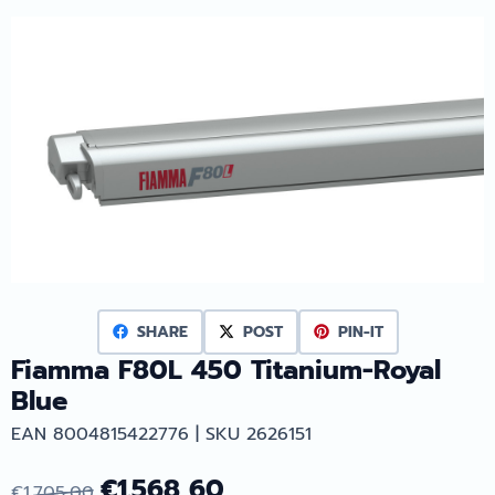
SHARE
POST
PIN-IT
Fiamma F80L 450 Titanium-Royal
Blue
EAN 8004815422776 | SKU 2626151
€
1.568,60
€
1.705,00