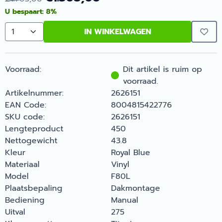
U bespaart:
8
%
IN WINKELWAGEN
Aantal
Voorraad:
Dit artikel is ruim op
voorraad.
Artikelnummer:
2626151
EAN Code:
8004815422776
SKU code:
2626151
Lengteproduct
450
Nettogewicht
43.8
Kleur
Royal Blue
Materiaal
Vinyl
Model
F80L
Plaatsbepaling
Dakmontage
Bediening
Manual
Uitval
275