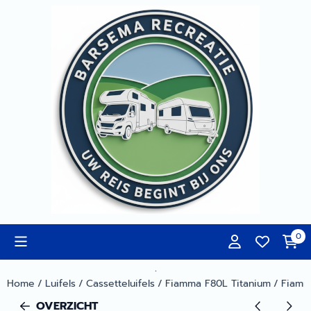
Cookievoorkeuren zijn momenteel gesloten.
0
.
Home
/
Luifels
/
Cassetteluifels
/
Fiamma F80L Titanium
/
Fiamm
OVERZICHT