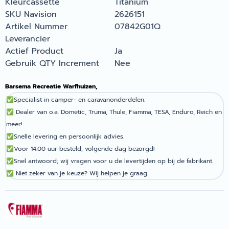
Kleurcassette
Titanium
SKU Navision
2626151
Artikel Nummer
07842G01Q
Leverancier
Actief Product
Ja
Gebruik QTY Increment
Nee
Barsema Recreatie Warfhuizen,
✅
Specialist in camper- en caravanonderdelen.
✅
Dealer van o.a. Dometic, Truma, Thule, Fiamma, TESA, Enduro, Reich en
meer!
✅
Snelle levering en persoonlijk advies.
✅
Voor 14:00 uur besteld, volgende dag bezorgd!
✅
Snel antwoord; wij vragen voor u de levertijden op bij de fabrikant.
✅
Niet zeker van je keuze? Wij helpen je graag.