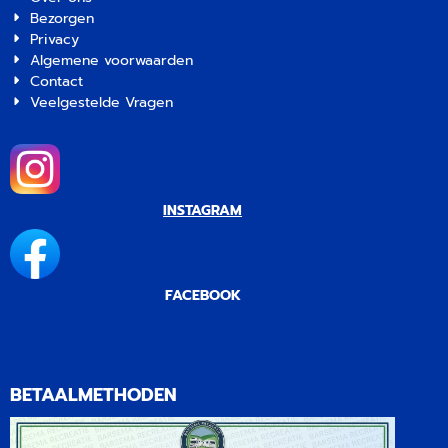
Bezorgen
Grey | Artikelnummer
Blue | Artikelnummer
Privacy
2626156
2626152
Algemene voorwaarden
Contact
Veelgestelde Vragen
INSTAGRAM
FACEBOOK
BETAALMETHODEN