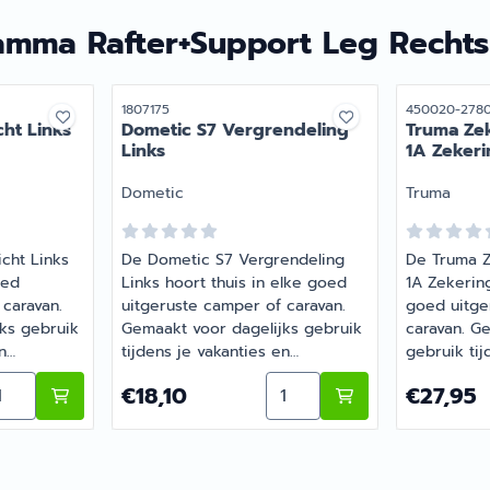
amma Rafter+Support Leg Rechts
Artikelnummer
Artikelnumme
1807175
450020-278
cht Links
Dometic S7 Vergrendeling
Truma Zek
Links
1A Zekeri
Merk:
Merk:
Dometic
Truma
icht Links
De Dometic S7 Vergrendeling
De Truma Z
oed
Links hoort thuis in elke goed
1A Zekering
 caravan.
uitgeruste camper of caravan.
goed uitge
ks gebruik
Gemaakt voor dagelijks gebruik
caravan. G
n
tijdens je vakanties en
gebruik tij
e vragen
weekendtrips. Heb je vragen
weekendtri
lot Wit 30-35mm rechts
ntal kiezen voor Multifunctie LED Licht Links
Aantal kiezen voor Dometi
,11
Prijs: 18,10
Prijs: 27,9
€18,10
€27,95
? Barsema
over de juiste keuze? Barsema
over de ju
g met je
Recreatie denkt graag met je
Recreatie 
mee.
mee.