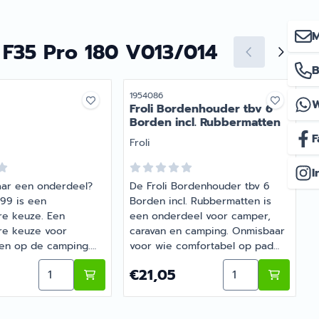
M
 F35 Pro 180 V013/014
B
r
Artikelnummer
A
1954086
1
Froli Bordenhouder tbv 6
Borden incl. Rubbermatten
F
Merk:
M
Froli
I
ar een onderdeel?
De Froli Bordenhouder tbv 6
99 is een
Borden incl. Rubbermatten is
T
e keuze. Een
een onderdeel voor camper,
re keuze voor
caravan en camping. Onmisbaar
U
en op de camping.
voor wie comfortabel op pad
v
 onderdeel eenvoudig
gaat met de camper of caravan.
Aantal kiezen voor
Aantal kiezen vo
Prijs: 21,05
P
€21,05
Barsema Recreatie,
Bij Barsema Recreatie, specialist
tiespecialist.
in camper- en
o
caravanonderdelen, vind je het
j