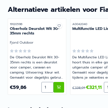
juiste artikel met persoonlijk
persoonlijk advies.
advies.
Alternatieve artikelen voor
Fi
Artikelnummer
Artikelnummer
1912059B
A0042040
Oberholz Deurslot Wit 30-
Multifunctie LED Li
35mm rechts
Merk:
Fjord Outdoor
De Oberholz Deurslot Wit 30-
De Multifunctie LED L
35mm rechts is een deurslot
hoort thuis in elke g
voor camper, caravan en
uitgeruste camper of
camping. Uitvoering: kleur wit.
Gemaakt voor dagelij
Gemaakt voor dagelijks gebruik
tijdens je vakanties e
tijdens je vakanties en
weekendtrips. Heb j
Aantal kiezen voor Oberholz Deurs
Aa
Prijs: 59,86
Van 338,01 voor 321
€59,86
€321,11
weekendtrips. Bij Barsema
over de juiste keuze
€338,01
Recreatie, specialist in camper-
Recreatie denkt graa
en caravanonderdelen, vind je
mee.
het juiste artikel met persoonlijk
advies.