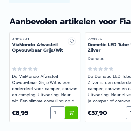
Aanbevolen artikelen voor
Fi
Artikelnummer
Artikelnummer
A0020513
2208087
ViaMondo Afwasteil
Dometic LED Tube 
Opvouwbaar Grijs/Wit
Zilver
Merk:
Dometic
De ViaMondo Afwasteil
De Dometic LED Tube
Opvouwbaar Grijs/Wit is een
Zilver is een onderde
onderdeel voor camper, caravan
camper, caravan en c
en camping. Uitvoering: kleur
Uitvoering: kleur zilver
wit. Een slimme aanvulling op de
je camper of carava
uitrusting van je camper of
onderhouden en comp
Aantal kiezen voor ViaMondo Afwas
Aa
Prijs: 8,95
Prijs: 37,90
€8,95
€37,90
caravan. Bij Barsema Recreatie,
Barsema Recreatie, sp
specialist in camper- en
camper- en caravano
caravanonderdelen, vind je het
vind je het juiste art