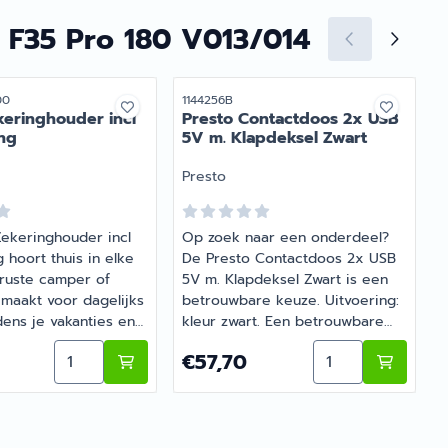
juiste artikel met persoonlijk
advies.
 F35 Pro 180 V013/014
r
Artikelnummer
A
00
1144256B
eringhouder incl
Presto Contactdoos 2x USB
ng
5V m. Klapdeksel Zwart
M
Merk:
Presto
ekeringhouder incl
Op zoek naar een onderdeel?
 hoort thuis in elke
De Presto Contactdoos 2x USB
ruste camper of
5V m. Klapdeksel Zwart is een
emaakt voor dagelijks
betrouwbare keuze. Uitvoering:
u
dens je vakanties en
kleur zwart. Een betrouwbare
c
ps. Heb je vragen
keuze voor onderweg en op de
c S7 Vergrendeling Links
Aantal kiezen voor Truma Zekeringhouder incl 1A
Aantal kiezen vo
s
5
Prijs: 57,70
€57,70
iste keuze? Barsema
camping. Bestel dit onderdeel
denkt graag met je
eenvoudig online bij Barsema
j
Recreatie, jouw
a
recreatiespecialist.