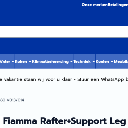
Onze merken
Betalinge
 Water
Koken
Klimaatbeheersing
Techniek
Koelen
Meubil
e vakantie staan wij voor u klaar - Stuur een WhatsApp b
.
180 V013/014
Fiamma Rafter+Support Leg 