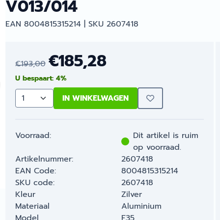
V013/014
EAN 8004815315214 | SKU 2607418
€
185,28
€
193,00
U bespaart:
4
%
IN WINKELWAGEN
Aantal
Voorraad:
Dit artikel is ruim
op voorraad.
Artikelnummer:
2607418
EAN Code:
8004815315214
SKU code:
2607418
Kleur
Zilver
Materiaal
Aluminium
Model
F35