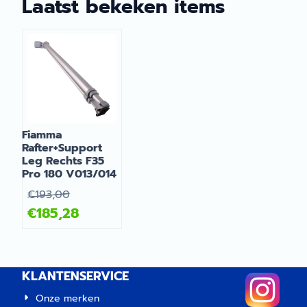
Laatst bekeken items
Fiamma
Rafter+Support
Leg Rechts F35
Pro 180 V013/014
€
193,00
€
185,28
KLANTENSERVICE
Onze merken