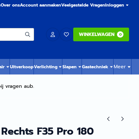
n
Over ons
Account aanmaken
Veelgestelde Vragen
Inloggen
WINKELWAGEN
0
Meer
air
Uitverkoop
Verlichting
Slapen
Gastechniek
ij vragen aub.
Rechts F35 Pro 180