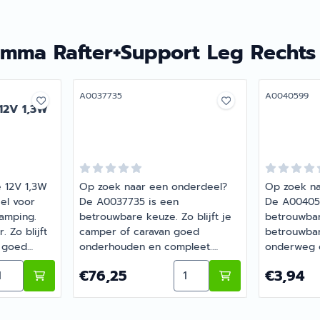
amma Rafter+Support Leg Rechts
Artikelnummer
Artikelnumme
A0037735
A0040599
12V 1,3W
 12V 1,3W
Op zoek naar een onderdeel?
Op zoek na
el voor
De A0037735 is een
De A00405
amping.
betrouwbare keuze. Zo blijft je
betrouwbar
. Zo blijft
camper of caravan goed
betrouwba
n goed
onderhouden en compleet.
onderweg 
leet. Bij
Bestel dit onderdeel eenvoudig
Bestel dit
teil Opvouwbaar Grijs/Wit
ntal kiezen voor Dometic LED Tube 12V 1,3W Zilver
Aantal kiezen voor
Prijs: 76,25
Prijs: 3,94
€76,25
€3,94
ecialist in
online bij Barsema Recreatie,
online bij 
nderdelen,
jouw recreatiespecialist.
jouw recrea
ikel met