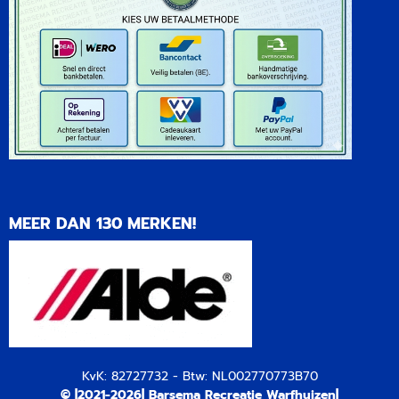
MEER DAN 130 MERKEN!
KvK: 82727732 - Btw: NL002770773B70
© |2021-2026| Barsema Recreatie Warfhuizen|