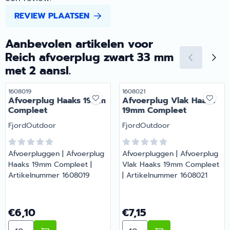
REVIEW PLAATSEN
Aanbevolen artikelen voor
Reich afvoerplug zwart 33 mm
met 2 aansl.
Artikelnummer
Artikelnummer
1608019
1608021
Afvoerplug Haaks 19mm
Afvoerplug Vlak Haaks
Compleet
19mm Compleet
Merk:
Merk:
FjordOutdoor
FjordOutdoor
Afvoerpluggen | Afvoerplug
Afvoerpluggen | Afvoerplug
Haaks 19mm Compleet |
Vlak Haaks 19mm Compleet
Artikelnummer 1608019
| Artikelnummer 1608021
Prijs: 6,10
Prijs: 7,15
€6,10
€7,15
Aantal kiezen voor Afvoerplug Haaks 19mm Compleet
Aantal kiezen voor Afvoe