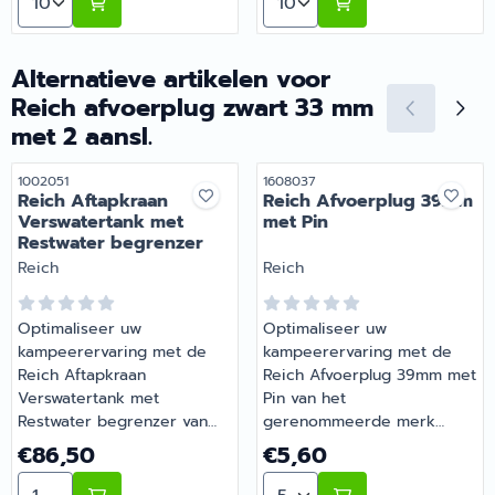
Alternatieve artikelen voor
Reich afvoerplug zwart 33 mm
met 2 aansl.
Artikelnummer
Artikelnummer
1002051
1608037
Reich Aftapkraan
Reich Afvoerplug 39mm
Verswatertank met
met Pin
Restwater begrenzer
Merk:
Merk:
Reich
Reich
Optimaliseer uw
Optimaliseer uw
kampeerervaring met de
kampeerervaring met de
Reich Aftapkraan
Reich Afvoerplug 39mm met
Verswatertank met
Pin van het
Restwater begrenzer van
gerenommeerde merk
het gerenommeerde merk
Reich. Afvoerpluggen
Prijs: 86,50
Prijs: 5,60
€86,50
€5,60
Reich. Afvoerpluggen
Verkrijgbaar bij Barsema
Aantal kiezen voor Reich Aftapkraan Verswatertank me
Aantal kiezen voor Reich
Verkrijgbaar bij Barsema
Recreatie, uw specialist in