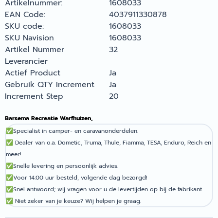
Artikelnummer:
1608033
EAN Code:
4037911330878
SKU code:
1608033
SKU Navision
1608033
Artikel Nummer
32
Leverancier
Actief Product
Ja
Gebruik QTY Increment
Ja
Increment Step
20
Barsema Recreatie Warfhuizen,
✅
Specialist in camper- en caravanonderdelen.
✅
Dealer van o.a. Dometic, Truma, Thule, Fiamma, TESA, Enduro, Reich en
meer!
✅
Snelle levering en persoonlijk advies.
✅
Voor 14:00 uur besteld, volgende dag bezorgd!
✅
Snel antwoord; wij vragen voor u de levertijden op bij de fabrikant.
✅
Niet zeker van je keuze? Wij helpen je graag.