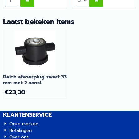
Recreatie, uw specialist in
caravan- en
caravan- en
camperaccessoires. Wij
camperaccessoires. Wij
staan garant voor kwaliteit
Laatst bekeken items
staan garant voor kwaliteit
en duurzaamheid
en duurzaamheid
onderweg. | Artikelnummer
onderweg. | Artikelnummer
1608037
1002051
Reich afvoerplug zwart 33
mm met 2 aansl.
€
23,30
KLANTENSERVICE
Onze merken
Betalingen
Over ons