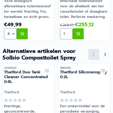
100% biologisch
effectieve toiletvloeistof
afbreekbare toiletvloeistof
voor de afvaltank van het
ter wereld. Krachtig, fris,
cassettetoilet of draagbare
betaalbaar en écht groen.
toilet. Perfecte maskering
Solbio breekt af, verfrist,
van nare geurtjes. Maakt
Prijs: 49,99
Van 268,55 voor 255,12
€49,99
€255,12
€268,55
voorkomt aanslag en houdt
vaste bestanddelen
Aantal kiezen voor Solbio Original 3L
Aantal kiezen voor Thetfo
je toilet en tank schoon.
vloeibaar zodat de tank
Ideaal voor je porta potti,
makkelijk te legen is.
caravan, camper of boot.
Reduceert gasvorming. 1
dosering is genoeg voor
Alternatieve artikelen voor
wel 5 dagen. | Thetford
Solbio Composttoilet Spray
Aqua Kem Blue Vat 30L |
Artikelnummer 2031014
Artikelnummer
Artikelnummer
2030013
1810010
Thetford Duo Tank
Thetford Siliconenspray
Cleaner Concentrated
0.2L
0.8L
Merk:
Merk:
Thetford
Thetford
Krachtige,
Een smeermiddel voor de
geconcentreerde,
periodieke verzorging,