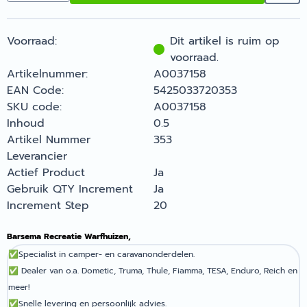
Voorraad:
Dit artikel is ruim op
voorraad.
Artikelnummer:
A0037158
EAN Code:
5425033720353
SKU code:
A0037158
Inhoud
0.5
Artikel Nummer
353
Leverancier
Actief Product
Ja
Gebruik QTY Increment
Ja
Increment Step
20
Barsema Recreatie Warfhuizen,
✅
Specialist in camper- en caravanonderdelen.
✅
Dealer van o.a. Dometic, Truma, Thule, Fiamma, TESA, Enduro, Reich en
meer!
✅
Snelle levering en persoonlijk advies.