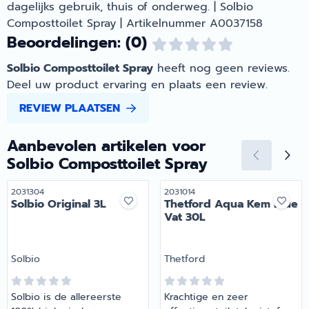
dagelijks gebruik, thuis of onderweg. | Solbio
Composttoilet Spray | Artikelnummer A0037158
Beoordelingen: (0)
Solbio Composttoilet Spray
heeft nog geen reviews.
Deel uw product ervaring en plaats een review.
REVIEW PLAATSEN
Aanbevolen artikelen voor
Solbio Composttoilet Spray
Artikelnummer
Artikelnummer
2031304
2031014
Solbio Original 3L
Thetford Aqua Kem Blue
Vat 30L
Merk:
Merk:
Solbio
Thetford
Solbio is de allereerste
Krachtige en zeer