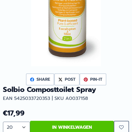
SHARE
POST
PIN-IT
Solbio Composttoilet Spray
EAN 5425033720353 | SKU A0037158
€
17,99
IN WINKELWAGEN
Aantal