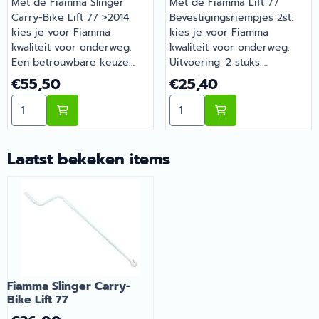
Met de Fiamma Slinger
Met de Fiamma Lift 77
Carry-Bike Lift 77 >2014
Bevestigingsriempjes 2st.
kies je voor Fiamma
kies je voor Fiamma
kwaliteit voor onderweg.
kwaliteit voor onderweg.
Een betrouwbare keuze
Uitvoering: 2 stuks.
voor onderweg en op de
Onmisbaar voor wie
Prijs: 55,50
Prijs: 25,40
€55,50
€25,40
camping. Barsema
comfortabel op pad gaat
Aantal kiezen voor Fiamma Slinger Carry-Bike Lift 77 >
Aantal kiezen voor Fiamma 
Recreatie levert camper-,
met de camper of caravan.
caravan- en
Barsema Recreatie levert
campingonderdelen met
camper-, caravan- en
deskundig advies.
campingonderdelen met
Laatst bekeken items
deskundig advies.
Fiamma Slinger Carry-
Bike Lift 77