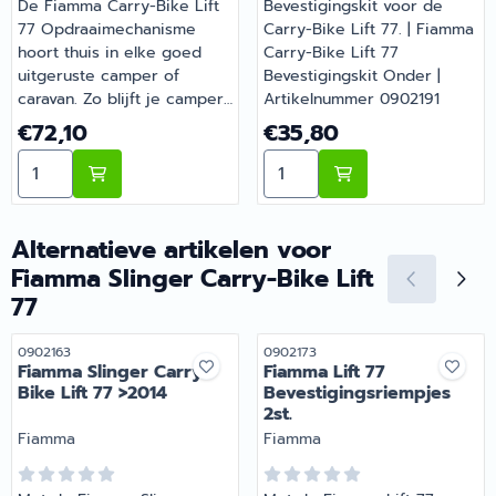
De Fiamma Carry-Bike Lift
Bevestigingskit voor de
77 Opdraaimechanisme
Carry-Bike Lift 77. | Fiamma
hoort thuis in elke goed
Carry-Bike Lift 77
uitgeruste camper of
Bevestigingskit Onder |
caravan. Zo blijft je camper
Artikelnummer 0902191
of caravan goed
Prijs: 72,10
Prijs: 35,80
€72,10
€35,80
onderhouden en compleet.
Aantal kiezen voor Fiamma Carry-Bike Lift 77 Opdraa
Aantal kiezen voor Fiamma 
Heb je vragen over de
juiste keuze? Barsema
Recreatie denkt graag met
je mee.
Alternatieve artikelen voor
Fiamma Slinger Carry-Bike Lift
77
Artikelnummer
Artikelnummer
0902163
0902173
Fiamma Slinger Carry-
Fiamma Lift 77
Bike Lift 77 >2014
Bevestigingsriempjes
2st.
Merk:
Merk:
Fiamma
Fiamma