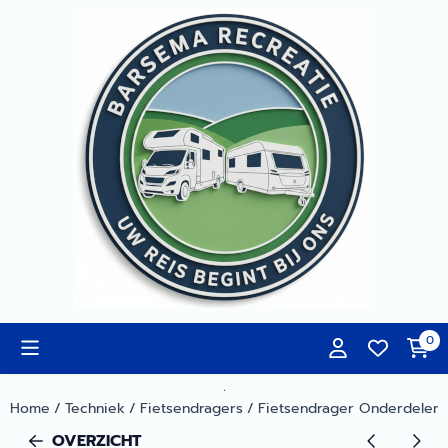
Cookievoorkeuren zijn momenteel gesloten.
0
.
Home
/
Techniek
/
Fietsendragers
/
Fietsendrager Onderdelen
OVERZICHT