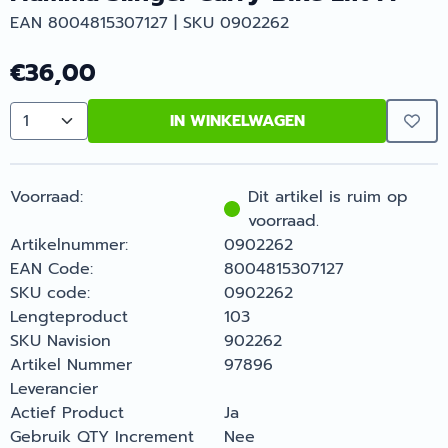
EAN 8004815307127 | SKU 0902262
€
36,00
IN WINKELWAGEN
Aantal
Voorraad:
Dit artikel is ruim op
voorraad.
Artikelnummer:
0902262
EAN Code:
8004815307127
SKU code:
0902262
Lengteproduct
103
SKU Navision
902262
Artikel Nummer
97896
Leverancier
Actief Product
Ja
Gebruik QTY Increment
Nee