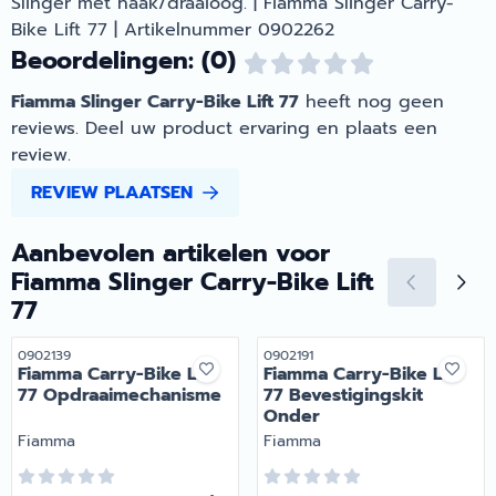
Slinger met haak/draaioog. | Fiamma Slinger Carry-
Bike Lift 77 | Artikelnummer 0902262
Beoordelingen: (0)
Fiamma Slinger Carry-Bike Lift 77
heeft nog geen
reviews. Deel uw product ervaring en plaats een
review.
REVIEW PLAATSEN
Aanbevolen artikelen voor
Fiamma Slinger Carry-Bike Lift
77
Artikelnummer
Artikelnummer
0902139
0902191
Fiamma Carry-Bike Lift
Fiamma Carry-Bike Lift
77 Opdraaimechanisme
77 Bevestigingskit
Onder
Merk:
Merk:
Fiamma
Fiamma