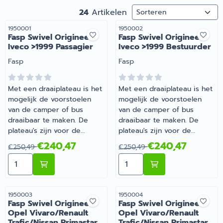
Sorteermethode
24
Artikelen
Artikelnummer
Artikelnummer
1950001
1950002
Fasp Swivel Origineel
Fasp Swivel Origineel
Iveco >1999 Passagier
Iveco >1999 Bestuurder
Merk:
Merk:
Fasp
Fasp
Met een draaiplateau is het
Met een draaiplateau is het
mogelijk de voorstoelen
mogelijk de voorstoelen
van de camper of bus
van de camper of bus
draaibaar te maken. De
draaibaar te maken. De
plateau's zijn voor de
plateau's zijn voor de
originele stoelen van de
originele stoelen van de
Van 250,49 voor 240,47
Van 250,49 voor 240,47
€240,47
€240,47
€250,49
€250,49
camper of bus, met
camper of bus, met
Aantal kiezen voor Fasp Swivel Origineel Iveco >1999 P
Aantal kiezen voor Fasp Sw
uitzondering van de
uitzondering van de
universele plateau's. | Fasp
universele plateau's. | Fasp
Swivel Origineel Iveco
Swivel Origineel Iveco
>1999 Passagier |
>1999 Bestuurder |
Artikelnummer
Artikelnummer
1950003
1950004
Fasp Swivel Origineel
Fasp Swivel Origineel
Artikelnummer 1950001
Artikelnummer 1950002
Opel Vivaro/Renault
Opel Vivaro/Renault
Trafic/Nissan Primastar
Trafic/Nissan Primastar