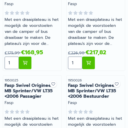
Merk:
Merk:
Fasp
Fasp
Met een draaiplateau is het
Met een draaiplateau is het
mogelijk de voorstoelen
mogelijk de voorstoelen
van de camper of bus
van de camper of bus
draaibaar te maken. De
draaibaar te maken. De
plateau's zijn voor de
plateau's zijn voor de
originele stoelen van de
originele stoelen van de
Van 175,99 voor 168,95
Van 226,90 voor 217,82
€168,95
€217,82
€175,99
€226,90
camper of bus, met
camper of bus, met
Aantal kiezen voor Fasp Swivel Origineel Fiat Ducato
Aantal kiezen voor Fasp Sw
uitzondering van de
uitzondering van de
universele plateau's.
universele plateau's.
Artikelnummer
Artikelnummer
1950025
1950026
Fasp Swivel Origineel
Fasp Swivel Origineel
MB Sprinter/VW LT35
MB Sprinter/VW LT35
<2006 Passagier
<2006 Bestuurder
Merk:
Merk:
Fasp
Fasp
Met een draaiplateau is het
Met een draaiplateau is het
mogelijk de voorstoelen
mogelijk de voorstoelen