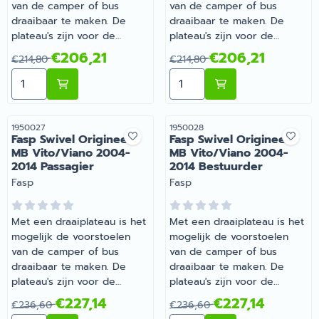
van de camper of bus
van de camper of bus
draaibaar te maken. De
draaibaar te maken. De
plateau's zijn voor de
plateau's zijn voor de
originele stoelen van de
originele stoelen van de
Van 214,80 voor 206,21
Van 214,80 voor 206,21
€206,21
€206,21
€214,80
€214,80
camper of bus, met
camper of bus, met
Aantal kiezen voor Fasp Swivel Origineel MB Sprinter
Aantal kiezen voor Fasp S
uitzondering van de
uitzondering van de
universele plateau's.
universele plateau's. | Fasp
Swivel Origineel MB
Sprinter/VW LT35 <2006
Artikelnummer
Artikelnummer
1950027
1950028
Fasp Swivel Origineel
Fasp Swivel Origineel
Bestuurder | Artikelnummer
MB Vito/Viano 2004-
MB Vito/Viano 2004-
1950026
2014 Passagier
2014 Bestuurder
Merk:
Merk:
Fasp
Fasp
Met een draaiplateau is het
Met een draaiplateau is het
mogelijk de voorstoelen
mogelijk de voorstoelen
van de camper of bus
van de camper of bus
draaibaar te maken. De
draaibaar te maken. De
plateau's zijn voor de
plateau's zijn voor de
originele stoelen van de
originele stoelen van de
Van 236,60 voor 227,14
Van 236,60 voor 227,14
€227,14
€227,14
€236,60
€236,60
camper of bus, met
camper of bus, met