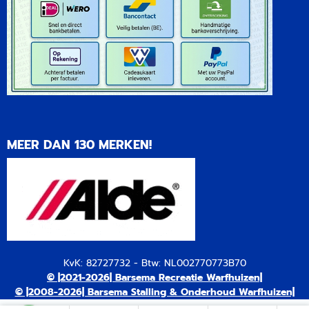
MEER DAN 130 MERKEN!
KvK: 82727732 - Btw: NL002770773B70
© |2021-2026| Barsema Recreatie Warfhuizen|
© |2008-2026| Barsema Stalling & Onderhoud Warfhuizen|