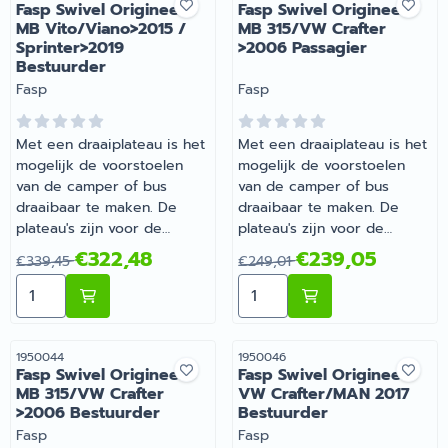
Fasp Swivel Origineel
Fasp Swivel Origineel
MB Vito/Viano>2015 /
MB 315/VW Crafter
Sprinter>2019
>2006 Passagier
Bestuurder
Merk:
Merk:
Fasp
Fasp
Met een draaiplateau is het
Met een draaiplateau is het
mogelijk de voorstoelen
mogelijk de voorstoelen
van de camper of bus
van de camper of bus
draaibaar te maken. De
draaibaar te maken. De
plateau's zijn voor de
plateau's zijn voor de
originele stoelen van de
originele stoelen van de
Van 339,45 voor 322,48
Van 249,01 voor 239,05
€322,48
€239,05
€339,45
€249,01
camper of bus, met
camper of bus, met
Aantal kiezen voor Fasp Swivel Origineel MB Vito/Vian
Aantal kiezen voor Fasp S
uitzondering van de
uitzondering van de
universele plateau's. | Fasp
universele plateau's. | Fasp
Swivel Origineel MB
Swivel Origineel MB 315/VW
Vito/Viano>2015 /
Crafter >2006 Passagier |
Artikelnummer
Artikelnummer
1950044
1950046
Fasp Swivel Origineel
Fasp Swivel Origineel
Sprinter>2019 Bestuurder |
Artikelnummer 1950043
MB 315/VW Crafter
VW Crafter/MAN 2017
Artikelnummer 1950034
>2006 Bestuurder
Bestuurder
Merk:
Merk:
Fasp
Fasp