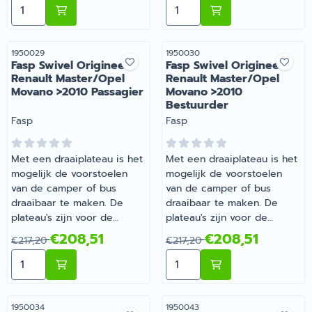
Aantal kiezen voor Fasp Swivel Origineel MB Vito/Via
Aantal kiezen voor Fasp S
uitzondering van de
uitzondering van de
universele plateau's. | Fasp
universele plateau's. | Fasp
Swivel Origineel MB
Swivel Origineel MB
Vito/Viano 2004-2014
Vito/Viano 2004-2014
Artikelnummer
Artikelnummer
1950029
1950030
Fasp Swivel Origineel
Fasp Swivel Origineel
Passagier | Artikelnummer
Bestuurder | Artikelnummer
Renault Master/Opel
Renault Master/Opel
1950027
1950028
Movano >2010 Passagier
Movano >2010
Bestuurder
Merk:
Merk:
Fasp
Fasp
Met een draaiplateau is het
Met een draaiplateau is het
mogelijk de voorstoelen
mogelijk de voorstoelen
van de camper of bus
van de camper of bus
draaibaar te maken. De
draaibaar te maken. De
plateau's zijn voor de
plateau's zijn voor de
originele stoelen van de
originele stoelen van de
Van 217,20 voor 208,51
Van 217,20 voor 208,51
€208,51
€208,51
€217,20
€217,20
camper of bus, met
camper of bus, met
Aantal kiezen voor Fasp Swivel Origineel Renault Mas
Aantal kiezen voor Fasp S
uitzondering van de
uitzondering van de
universele plateau's.
universele plateau's.
Artikelnummer
Artikelnummer
1950034
1950043