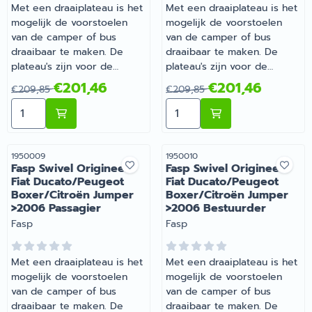
Met een draaiplateau is het
Met een draaiplateau is het
mogelijk de voorstoelen
mogelijk de voorstoelen
van de camper of bus
van de camper of bus
draaibaar te maken. De
draaibaar te maken. De
plateau's zijn voor de
plateau's zijn voor de
originele stoelen van de
originele stoelen van de
Van 209,85 voor 201,46
Van 209,85 voor 201,46
€201,46
€201,46
€209,85
€209,85
camper of bus, met
camper of bus, met
Aantal kiezen voor Fasp Swivel Origineel Renault Mas
Aantal kiezen voor Fasp S
uitzondering van de
uitzondering van de
universele plateau's. | Fasp
universele plateau's. | Fasp
Swivel Origineel Renault
Swivel Origineel Renault
Master/Opel
Master/Opel
Artikelnummer
Artikelnummer
1950009
1950010
Fasp Swivel Origineel
Fasp Swivel Origineel
Movano/Nissan Interstar
Movano/Nissan Interstar
Fiat Ducato/Peugeot
Fiat Ducato/Peugeot
2004-2010 Passagier |
2004-2010 Bestuurder |
Boxer/Citroën Jumper
Boxer/Citroën Jumper
Artikelnummer 1950007
Artikelnummer 1950008
>2006 Passagier
>2006 Bestuurder
Merk:
Merk:
Fasp
Fasp
Met een draaiplateau is het
Met een draaiplateau is het
mogelijk de voorstoelen
mogelijk de voorstoelen
van de camper of bus
van de camper of bus
draaibaar te maken. De
draaibaar te maken. De