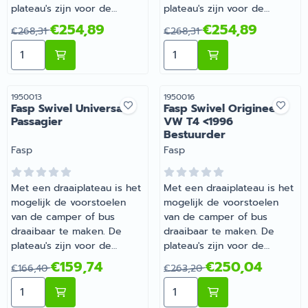
plateau's zijn voor de
plateau's zijn voor de
originele stoelen van de
originele stoelen van de
Van 268,31 voor 254,89
Van 268,31 voor 254,89
€254,89
€254,89
€268,31
€268,31
camper of bus, met
camper of bus, met
Aantal kiezen voor Fasp Swivel Origineel Fiat Ducato
Aantal kiezen voor Fasp S
uitzondering van de
uitzondering van de
universele plateau's.
universele plateau's.
Artikelnummer
Artikelnummer
1950013
1950016
Fasp Swivel Universal
Fasp Swivel Origineel
Passagier
VW T4 <1996
Bestuurder
Merk:
Merk:
Fasp
Fasp
Met een draaiplateau is het
Met een draaiplateau is het
mogelijk de voorstoelen
mogelijk de voorstoelen
van de camper of bus
van de camper of bus
draaibaar te maken. De
draaibaar te maken. De
plateau's zijn voor de
plateau's zijn voor de
originele stoelen van de
originele stoelen van de
Van 166,40 voor 159,74
Van 263,20 voor 250,04
€159,74
€250,04
€166,40
€263,20
camper of bus, met
camper of bus, met
Aantal kiezen voor Fasp Swivel Universal Passagier
Aantal kiezen voor Fasp S
uitzondering van de
uitzondering van de
universele plateau's.
universele plateau's. | Fasp