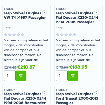
Swivel Origineel VW T4
<1996 Bestuurder |
Artikelnummer
Artikelnummer
1950019
1950021
Fasp Swivel Origineel
Fasp Swivel Origineel
Artikelnummer 1950016
VW T4 >1997 Passagier
Fiat Ducato X230-X244
1994-2006 Passagier
Merk:
Merk:
Fasp
Fasp
Met een draaiplateau is het
Met een draaiplateau is het
mogelijk de voorstoelen
mogelijk de voorstoelen
van de camper of bus
van de camper of bus
draaibaar te maken. De
draaibaar te maken. De
plateau's zijn voor de
plateau's zijn voor de
originele stoelen van de
originele stoelen van de
Van 219,65 voor 210,87
Van 175,99 voor 168,95
€210,87
€168,95
€219,65
€175,99
camper of bus, met
camper of bus, met
Aantal kiezen voor Fasp Swivel Origineel VW T4 >1997 
Aantal kiezen voor Fasp S
uitzondering van de
uitzondering van de
universele plateau's. | Fasp
universele plateau's.
Swivel Origineel VW T4
>1997 Passagier |
Artikelnummer
Artikelnummer
1950022
1950023
Fasp Swivel Origineel
Fasp Swivel Origineel
Artikelnummer 1950019
Fiat Ducato X230-X244
Ford Transit 2000-2013
1994-2006 Bestuurder
Passagier