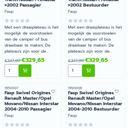
>2002 Passagier
>2002 Bestuurder
Merk:
Merk:
Fasp
Fasp
Met een draaiplateau is het
Met een draaiplateau is het
mogelijk de voorstoelen
mogelijk de voorstoelen
van de camper of bus
van de camper of bus
draaibaar te maken. De
draaibaar te maken. De
plateau's zijn voor de
plateau's zijn voor de
originele stoelen van de
originele stoelen van de
Van 347,00 voor 329,65
Van 347,00 voor 329,65
€329,65
€329,65
€347,00
€347,00
camper of bus, met
camper of bus, met
Aantal kiezen voor Fasp Swivel Origineel Opel Vivaro/R
Aantal kiezen voor Fasp Sw
uitzondering van de
uitzondering van de
universele plateau's. | Fasp
universele plateau's. | Fasp
Swivel Origineel Opel
Swivel Origineel Opel
Vivaro/Renault Trafic/Nissan
Vivaro/Renault Trafic/Nissan
Artikelnummer
Artikelnummer
1950007
1950008
Fasp Swivel Origineel
Fasp Swivel Origineel
Primastar >2002 Passagier |
Primastar >2002 Bestuurder
Renault Master/Opel
Renault Master/Opel
Artikelnummer 1950003
| Artikelnummer 1950004
Movano/Nissan Interstar
Movano/Nissan Interstar
2004-2010 Passagier
2004-2010 Bestuurder
Merk:
Merk:
Fasp
Fasp