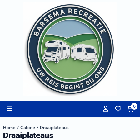
Cookievoorkeuren zijn momenteel gesloten.
0
.
Home
/
Cabine
/
Draaiplateaus
Draaiplateaus