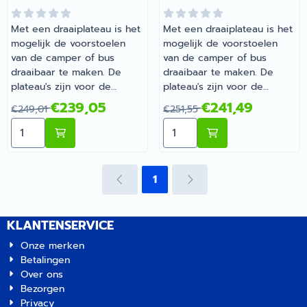
Met een draaiplateau is het
Met een draaiplateau is het
mogelijk de voorstoelen
mogelijk de voorstoelen
van de camper of bus
van de camper of bus
draaibaar te maken. De
draaibaar te maken. De
plateau's zijn voor de
plateau's zijn voor de
originele stoelen van de
originele stoelen van de
Van 249,01 voor 239,05
Van 251,55 voor 241,49
€239,05
€241,49
€249,01
€251,55
camper of bus, met
camper of bus, met
Aantal kiezen voor Fasp Swivel Origineel MB 315/VW C
Aantal kiezen voor Fasp S
uitzondering van de
uitzondering van de
universele plateau's. | Fasp
universele plateau's. | Fasp
Swivel Origineel MB 315/VW
Swivel Origineel VW
Crafter >2006 Bestuurder |
Crafter/MAN 2017
1
Artikelnummer 1950044
Bestuurder | Artikelnummer
1950046
KLANTENSERVICE
Onze merken
Betalingen
Over ons
Bezorgen
Privacy