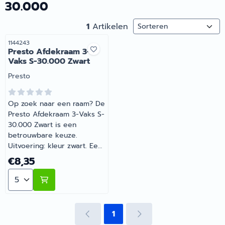
30.000
Sorteermethode
1
Artikelen
Artikelnummer
1144243
Presto Afdekraam 3-
Vaks S-30.000 Zwart
Merk:
Presto
Op zoek naar een raam? De
Presto Afdekraam 3-Vaks S-
30.000 Zwart is een
betrouwbare keuze.
Uitvoering: kleur zwart. Een
betrouwbare keuze voor
Prijs: 8,35
€8,35
onderweg en op de
Aantal kiezen voor Presto Afdekraam 3-Vaks S-30.000
camping. Bestel dit
onderdeel eenvoudig online
bij Barsema Recreatie, jouw
recreatiespecialist.
1