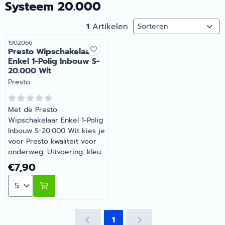
Systeem 20.000
Sorteermethode
1
Artikelen
Artikelnummer
1902066
Presto Wipschakelaar
Enkel 1-Polig Inbouw S-
20.000 Wit
Merk:
Presto
Met de Presto
Wipschakelaar Enkel 1-Polig
Inbouw S-20.000 Wit kies je
voor Presto kwaliteit voor
onderweg. Uitvoering: kleur
wit. Zo blijft je camper of
Prijs: 7,90
€7,90
caravan goed onderhouden
Aantal kiezen voor Presto Wipschakelaar Enkel 1-Poli
en compleet. Barsema
Recreatie levert camper-,
caravan- en
campingonderdelen met
1