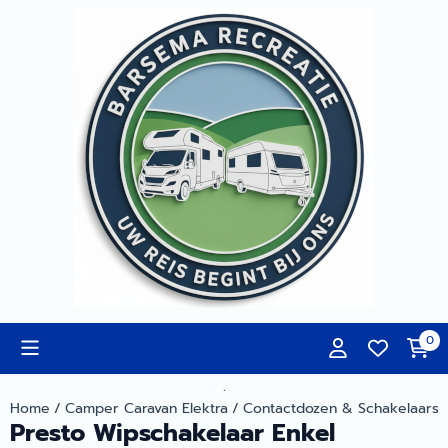
Cookievoorkeuren zijn momenteel gesloten.
0
.
Home
/
Camper Caravan Elektra
/
Contactdozen & Schakelaars
Presto Wipschakelaar Enkel