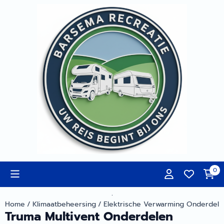
Cookievoorkeuren zijn momenteel gesloten.
0
.
Home
/
Klimaatbeheersing
/
Elektrische Verwarming Onderdele
Truma Multivent Onderdelen