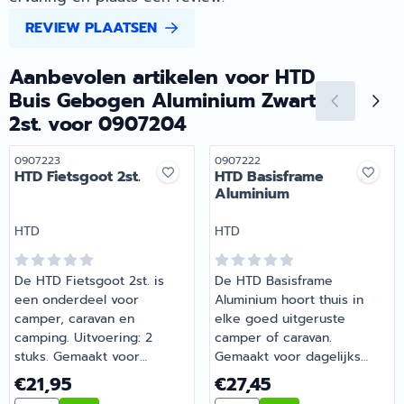
REVIEW PLAATSEN
Aanbevolen artikelen voor
HTD
Buis Gebogen Aluminium Zwart
2st. voor 0907204
Artikelnummer
Artikelnummer
0907223
0907222
HTD Fietsgoot 2st.
HTD Basisframe
Aluminium
Merk:
Merk:
HTD
HTD
De HTD Fietsgoot 2st. is
De HTD Basisframe
een onderdeel voor
Aluminium hoort thuis in
camper, caravan en
elke goed uitgeruste
camping. Uitvoering: 2
camper of caravan.
stuks. Gemaakt voor
Gemaakt voor dagelijks
dagelijks gebruik tijdens je
gebruik tijdens je vakanties
Prijs: 21,95
Prijs: 27,45
€21,95
€27,45
vakanties en weekendtrips.
en weekendtrips. Heb je