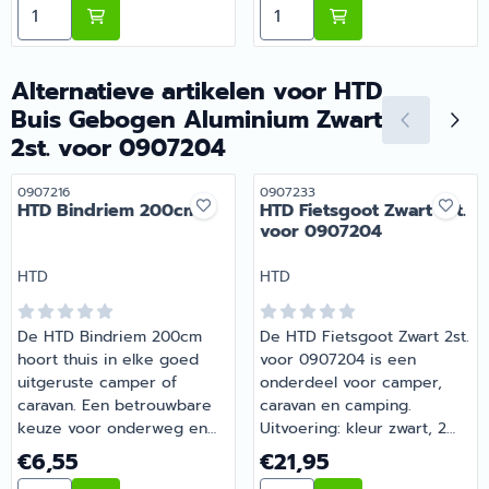
Aantal kiezen voor HTD Fietsgoot 2st.
Aantal kiezen voor HTD Ba
Bij Barsema Recreatie,
vragen over de juiste
specialist in camper- en
keuze? Barsema Recreatie
caravanonderdelen, vind je
denkt graag met je mee.
het juiste artikel met
Alternatieve artikelen voor
HTD
persoonlijk advies.
Buis Gebogen Aluminium Zwart
2st. voor 0907204
Artikelnummer
Artikelnummer
0907216
0907233
HTD Bindriem 200cm
HTD Fietsgoot Zwart 2st.
voor 0907204
Merk:
Merk:
HTD
HTD
De HTD Bindriem 200cm
De HTD Fietsgoot Zwart 2st.
hoort thuis in elke goed
voor 0907204 is een
uitgeruste camper of
onderdeel voor camper,
caravan. Een betrouwbare
caravan en camping.
keuze voor onderweg en
Uitvoering: kleur zwart, 2
op de camping. Heb je
stuks. Een slimme aanvulling
Prijs: 6,55
Prijs: 21,95
€6,55
€21,95
vragen over de juiste
op de uitrusting van je