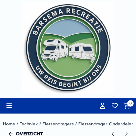
Cookievoorkeuren zijn momenteel gesloten.
0
.
Home
/
Techniek
/
Fietsendragers
/
Fietsendrager Onderdelen
OVERZICHT