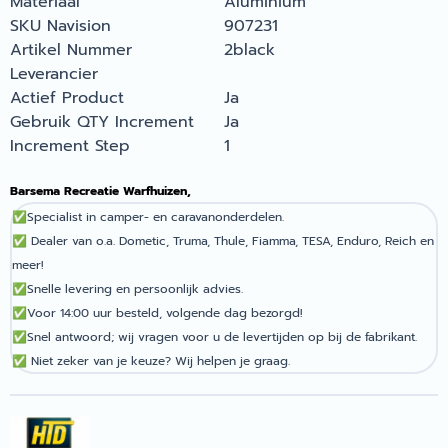
Materiaal
Aluminium
SKU Navision
907231
Artikel Nummer
2black
Leverancier
Actief Product
Ja
Gebruik QTY Increment
Ja
Increment Step
1
Barsema Recreatie Warfhuizen,
✅
Specialist in camper- en caravanonderdelen.
✅
Dealer van o.a. Dometic, Truma, Thule, Fiamma, TESA, Enduro, Reich en
meer!
✅
Snelle levering en persoonlijk advies.
✅
Voor 14:00 uur besteld, volgende dag bezorgd!
✅
Snel antwoord; wij vragen voor u de levertijden op bij de fabrikant.
✅
Niet zeker van je keuze? Wij helpen je graag.