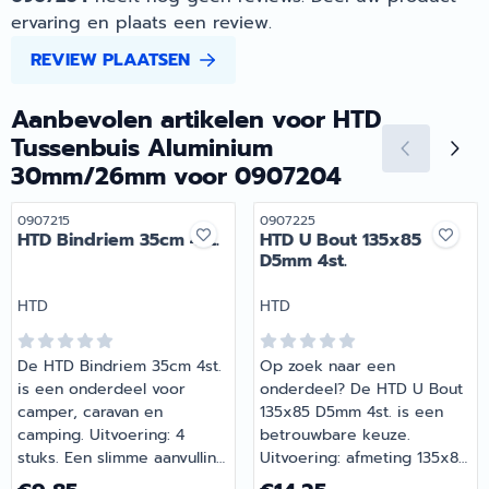
ervaring en plaats een review.
REVIEW PLAATSEN
Aanbevolen artikelen voor
HTD
Tussenbuis Aluminium
30mm/26mm voor 0907204
Artikelnummer
Artikelnummer
0907215
0907225
HTD Bindriem 35cm 4st.
HTD U Bout 135x85
D5mm 4st.
Merk:
Merk:
HTD
HTD
De HTD Bindriem 35cm 4st.
Op zoek naar een
is een onderdeel voor
onderdeel? De HTD U Bout
camper, caravan en
135x85 D5mm 4st. is een
camping. Uitvoering: 4
betrouwbare keuze.
stuks. Een slimme aanvulling
Uitvoering: afmeting 135x85,
op de uitrusting van je
4 stuks. Onmisbaar voor
Prijs: 9,85
Prijs: 14,25