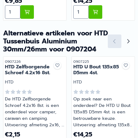
€9,85
€14,25
camper of caravan. Bij
wie comfortabel op pad
Aantal kiezen voor HTD Bindriem 35cm 4st.
Aantal kiezen voor HTD U 
Barsema Recreatie,
gaat met de camper of
specialist in camper- en
caravan. Bestel dit
caravanonderdelen, vind je
onderdeel eenvoudig online
het juiste artikel met
bij Barsema Recreatie, jouw
Alternatieve artikelen voor
HTD
persoonlijk advies.
recreatiespecialist.
Tussenbuis Aluminium
30mm/26mm voor 0907204
Artikelnummer
Artikelnummer
0907226
0907225
HTD Zelfborgende
HTD U Bout 135x85
Schroef 4.2x16 8st.
D5mm 4st.
Merk:
Merk:
HTD
HTD
De HTD Zelfborgende
Op zoek naar een
Schroef 4.2x16 8st. is een
onderdeel? De HTD U Bout
onderdeel voor camper,
135x85 D5mm 4st. is een
caravan en camping.
betrouwbare keuze.
Uitvoering: afmeting 2x16, 8
Uitvoering: afmeting 135x85,
stuks. Gemaakt voor
4 stuks. Onmisbaar voor
Prijs: 2,15
Prijs: 14,25
€2,15
€14,25
dagelijks gebruik tijdens je
wie comfortabel op pad