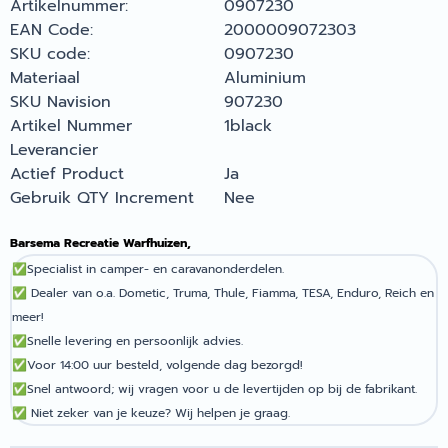
Artikelnummer:
0907230
EAN Code:
2000009072303
SKU code:
0907230
Materiaal
Aluminium
SKU Navision
907230
Artikel Nummer
1black
Leverancier
Actief Product
Ja
Gebruik QTY Increment
Nee
Barsema Recreatie Warfhuizen,
✅
Specialist in camper- en caravanonderdelen.
✅
Dealer van o.a. Dometic, Truma, Thule, Fiamma, TESA, Enduro, Reich en
meer!
✅
Snelle levering en persoonlijk advies.
✅
Voor 14:00 uur besteld, volgende dag bezorgd!
✅
Snel antwoord; wij vragen voor u de levertijden op bij de fabrikant.
✅
Niet zeker van je keuze? Wij helpen je graag.