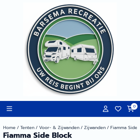
Cookievoorkeuren zijn momenteel gesloten.
0
.
Home
/
Tenten
/
Voor- & Zijwanden
/
Zijwanden
/
Fiamma Side 
Fiamma Side Block