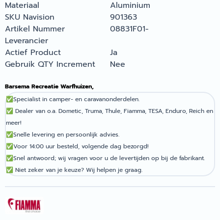
Materiaal
Aluminium
SKU Navision
901363
Artikel Nummer
08831F01-
Leverancier
Actief Product
Ja
Gebruik QTY Increment
Nee
Barsema Recreatie Warfhuizen,
✅
Specialist in camper- en caravanonderdelen.
✅
Dealer van o.a. Dometic, Truma, Thule, Fiamma, TESA, Enduro, Reich en
meer!
✅
Snelle levering en persoonlijk advies.
✅
Voor 14:00 uur besteld, volgende dag bezorgd!
✅
Snel antwoord; wij vragen voor u de levertijden op bij de fabrikant.
✅
Niet zeker van je keuze? Wij helpen je graag.