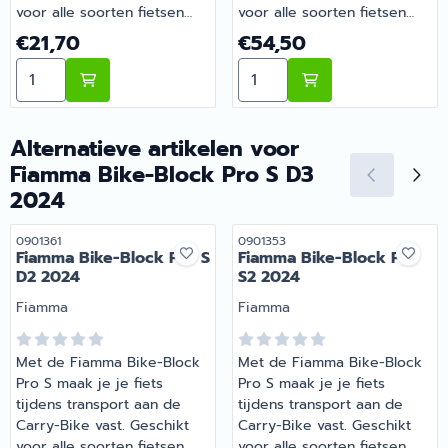
voor alle soorten fietsen
voor alle soorten fietsen
dankzij het verstelbare
dankzij het verstelbare
Prijs: 21,70
Prijs: 54,50
€21,70
€54,50
scharnier en voor zowel
scharnier en voor zowel
Aantal kiezen voor Fiamma Bike-Block Pro S1 2024
Aantal kiezen voor Fiamma
ronde als ovale framebuizen
ronde als ovale framebuizen
met een diameter van
met een diameter van
25mm tot 100mm.
25mm tot 100mm.
Verbeterde ergonomie
Verbeterde ergonomie
Alternatieve artikelen voor
dankzij de frontaal
dankzij de frontaal
Fiamma Bike-Block Pro S D3
geplaatste knop.
geplaatste knop.
2024
Geïntegreerde
Geïntegreerde
krasbestendige rubberen
krasbestendige rubberen
Artikelnummer
Artikelnummer
0901361
0901353
bescherming voor
bescherming voor
Fiamma Bike-Block Pro S
Fiamma Bike-Block Pro
fietsbevestiging. De knop
fietsbevestiging. De knop
D2 2024
S2 2024
en het vergrendelsysteem
en het vergrendelsysteem
Merk:
van de fiets kunnen 360°
Merk:
van de fiets kunnen 360°
Fiamma
Fiamma
draaien. | Fiamma Bike-
draaien. Op de D-versies
Block Pro S1 2024 |
garandeert het handige
Met de Fiamma Bike-Block
Met de Fiamma Bike-Block
Artikelnummer 0901351
centrale gewricht een nog
Pro S maak je je fiets
Pro S maak je je fiets
eenvoudigere bevestiging
tijdens transport aan de
tijdens transport aan de
van de fietsen. | Fiamma
Carry-Bike vast. Geschikt
Carry-Bike vast. Geschikt
Bike-Block Pro S D3 Deep
voor alle soorten fietsen
voor alle soorten fietsen