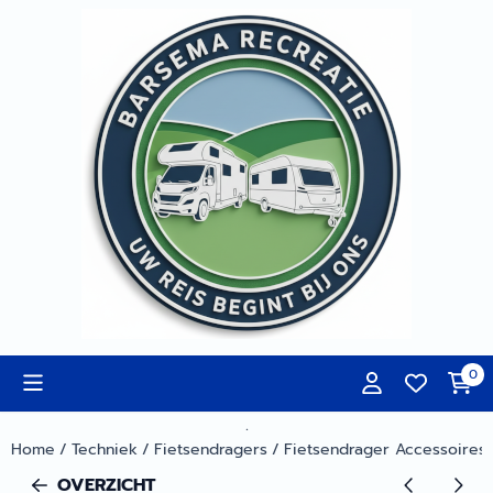
Cookievoorkeuren zijn momenteel gesloten.
0
.
Home
/
Techniek
/
Fietsendragers
/
Fietsendrager Accessoires
OVERZICHT