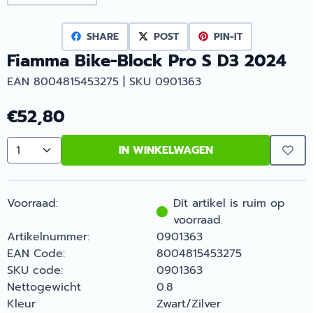
SHARE
POST
PIN-IT
Fiamma Bike-Block Pro S D3 2024
EAN 8004815453275 | SKU 0901363
€
52,80
IN WINKELWAGEN
Aantal
Voorraad:
Dit artikel is ruim op
voorraad.
Artikelnummer:
0901363
EAN Code:
8004815453275
SKU code:
0901363
Nettogewicht
0.8
Kleur
Zwart/Zilver