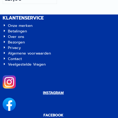
eenvoudigere bevestiging
0901352
van de fietsen. | Fiamma
Bike-Block Pro S D3 2024 |
KLANTENSERVICE
Artikelnummer 0901363
Onze merken
Betalingen
Over ons
Bezorgen
Privacy
Algemene voorwaarden
Contact
Veelgestelde Vragen
INSTAGRAM
FACEBOOK