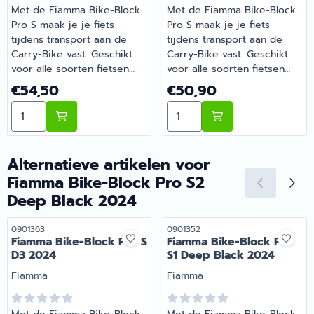
Met de Fiamma Bike-Block
Met de Fiamma Bike-Block
Pro S maak je je fiets
Pro S maak je je fiets
tijdens transport aan de
tijdens transport aan de
Carry-Bike vast. Geschikt
Carry-Bike vast. Geschikt
voor alle soorten fietsen
voor alle soorten fietsen
dankzij het verstelbare
dankzij het verstelbare
Prijs: 54,50
Prijs: 50,90
€54,50
€50,90
scharnier en voor zowel
scharnier en voor zowel
Aantal kiezen voor Fiamma Bike-Block Pro S D3 Deep 
Aantal kiezen voor Fiamma
ronde als ovale framebuizen
ronde als ovale framebuizen
met een diameter van
met een diameter van
25mm tot 100mm.
25mm tot 100mm.
Verbeterde ergonomie
Verbeterde ergonomie
Alternatieve artikelen voor
dankzij de frontaal
dankzij de frontaal
Fiamma Bike-Block Pro S2
geplaatste knop.
geplaatste knop.
Deep Black 2024
Geïntegreerde
Geïntegreerde
krasbestendige rubberen
krasbestendige rubberen
Artikelnummer
Artikelnummer
0901363
0901352
bescherming voor
bescherming voor
Fiamma Bike-Block Pro S
Fiamma Bike-Block Pro
fietsbevestiging. De knop
fietsbevestiging. De knop
D3 2024
S1 Deep Black 2024
en het vergrendelsysteem
en het vergrendelsysteem
Merk:
van de fiets kunnen 360°
Merk:
van de fiets kunnen 360°
Fiamma
Fiamma
draaien. Op de D-versies
draaien. Op de D-versies
garandeert het handige
garandeert het handige