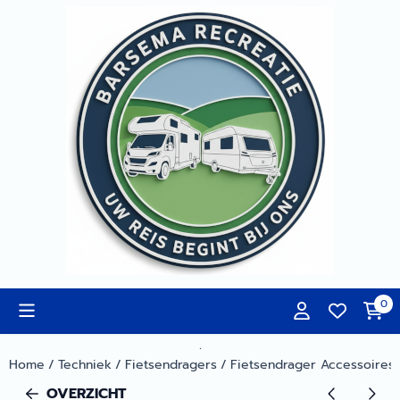
Cookievoorkeuren zijn momenteel gesloten.
0
.
Home
/
Techniek
/
Fietsendragers
/
Fietsendrager Accessoires
OVERZICHT