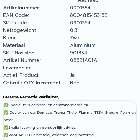
voorraad.
Artikelnummer:
0901354
EAN Code:
8004815453183
SKU code:
0901354
Nettogewicht
0.3
Kleur
Zwart
Materiaal
Aluminium
SKU Navision
901354
Artikel Nummer
08831A01A
Leverancier
Actief Product
Ja
Gebruik QTY Increment
Nee
Barsema Recreatie Warfhuizen,
✅
Specialist in camper- en caravanonderdelen.
✅
Dealer van o.a. Dometic, Truma, Thule, Fiamma, TESA, Enduro, Reich en
meer!
✅
Snelle levering en persoonlijk advies.
✅
Voor 14:00 uur besteld, volgende dag bezorgd!