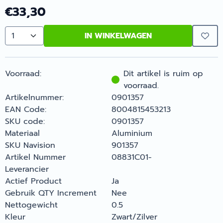
€
33,30
IN WINKELWAGEN
Aantal
Voorraad:
Dit artikel is ruim op
voorraad.
Artikelnummer:
0901357
EAN Code:
8004815453213
SKU code:
0901357
Materiaal
Aluminium
SKU Navision
901357
Artikel Nummer
08831C01-
Leverancier
Actief Product
Ja
Gebruik QTY Increment
Nee
Nettogewicht
0.5
Kleur
Zwart/Zilver