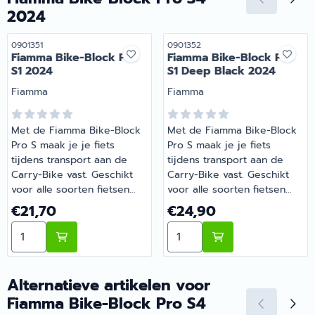
2024
Artikelnummer
Artikelnummer
0901351
0901352
Fiamma Bike-Block Pro
Fiamma Bike-Block Pro
S1 2024
S1 Deep Black 2024
Merk:
Merk:
Fiamma
Fiamma
Met de Fiamma Bike-Block
Met de Fiamma Bike-Block
Pro S maak je je fiets
Pro S maak je je fiets
tijdens transport aan de
tijdens transport aan de
Carry-Bike vast. Geschikt
Carry-Bike vast. Geschikt
voor alle soorten fietsen
voor alle soorten fietsen
dankzij het verstelbare
dankzij het verstelbare
Prijs: 21,70
Prijs: 24,90
€21,70
€24,90
scharnier en voor zowel
scharnier en voor zowel
Aantal kiezen voor Fiamma Bike-Block Pro S1 2024
Aantal kiezen voor Fiamma
ronde als ovale framebuizen
ronde als ovale framebuizen
met een diameter van
met een diameter van
25mm tot 100mm.
25mm tot 100mm.
Verbeterde ergonomie
Verbeterde ergonomie
Alternatieve artikelen voor
dankzij de frontaal
dankzij de frontaal
Fiamma Bike-Block Pro S4
geplaatste knop.
geplaatste knop.