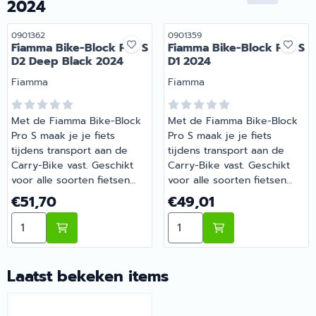
2024
Geïntegreerde
Geïntegreerde
krasbestendige rubberen
krasbestendige rubberen
Artikelnummer
Artikelnummer
0901362
0901359
bescherming voor
bescherming voor
Fiamma Bike-Block Pro S
Fiamma Bike-Block Pro S
fietsbevestiging. De knop
fietsbevestiging. De knop
D2 Deep Black 2024
D1 2024
en het vergrendelsysteem
en het vergrendelsysteem
Merk:
van de fiets kunnen 360°
Merk:
van de fiets kunnen 360°
Fiamma
Fiamma
draaien. | Fiamma Bike-
draaien. | Fiamma Bike-
Block Pro S1 2024 |
Block Pro S1 Deep Black
Met de Fiamma Bike-Block
Met de Fiamma Bike-Block
Artikelnummer 0901351
2024 | Artikelnummer
Pro S maak je je fiets
Pro S maak je je fiets
0901352
tijdens transport aan de
tijdens transport aan de
Carry-Bike vast. Geschikt
Carry-Bike vast. Geschikt
voor alle soorten fietsen
voor alle soorten fietsen
dankzij het verstelbare
dankzij het verstelbare
Prijs: 51,70
Prijs: 49,01
€51,70
€49,01
scharnier en voor zowel
scharnier en voor zowel
Aantal kiezen voor Fiamma Bike-Block Pro S D2 Deep 
Aantal kiezen voor Fiamma
ronde als ovale framebuizen
ronde als ovale framebuizen
met een diameter van
met een diameter van
25mm tot 100mm.
25mm tot 100mm.
Verbeterde ergonomie
Verbeterde ergonomie
Laatst bekeken items
dankzij de frontaal
dankzij de frontaal
geplaatste knop.
geplaatste knop.
Geïntegreerde
Geïntegreerde