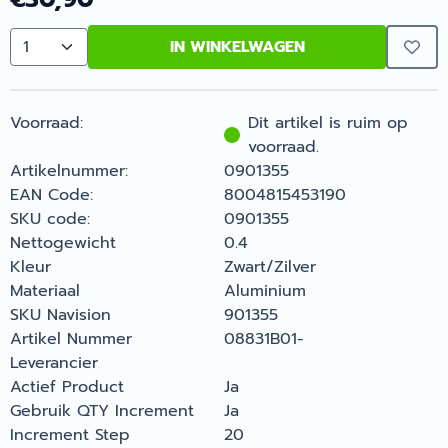
IN WINKELWAGEN
Aantal
Voorraad:
Dit artikel is ruim op
voorraad.
Artikelnummer:
0901355
EAN Code:
8004815453190
SKU code:
0901355
Nettogewicht
0.4
Kleur
Zwart/Zilver
Materiaal
Aluminium
SKU Navision
901355
Artikel Nummer
08831B01-
Leverancier
Actief Product
Ja
Gebruik QTY Increment
Ja
Increment Step
20