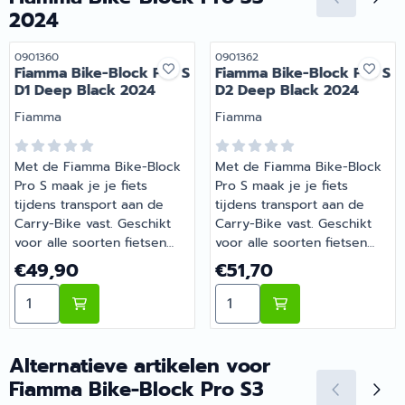
2024
Artikelnummer
Artikelnummer
0901360
0901362
Fiamma Bike-Block Pro S
Fiamma Bike-Block Pro S
D1 Deep Black 2024
D2 Deep Black 2024
Merk:
Merk:
Fiamma
Fiamma
Met de Fiamma Bike-Block
Met de Fiamma Bike-Block
Pro S maak je je fiets
Pro S maak je je fiets
tijdens transport aan de
tijdens transport aan de
Carry-Bike vast. Geschikt
Carry-Bike vast. Geschikt
voor alle soorten fietsen
voor alle soorten fietsen
dankzij het verstelbare
dankzij het verstelbare
Prijs: 49,90
Prijs: 51,70
€49,90
€51,70
scharnier en voor zowel
scharnier en voor zowel
Aantal kiezen voor Fiamma Bike-Block Pro S D1 Deep 
Aantal kiezen voor Fiamma
ronde als ovale framebuizen
ronde als ovale framebuizen
met een diameter van
met een diameter van
25mm tot 100mm.
25mm tot 100mm.
Verbeterde ergonomie
Verbeterde ergonomie
Alternatieve artikelen voor
dankzij de frontaal
dankzij de frontaal
Fiamma Bike-Block Pro S3
geplaatste knop.
geplaatste knop.