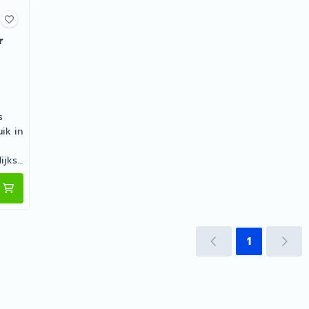
r
s
ik in
ijks
kiezen voor WLA Mini Wasmachine Filter
sema
en
1
 met