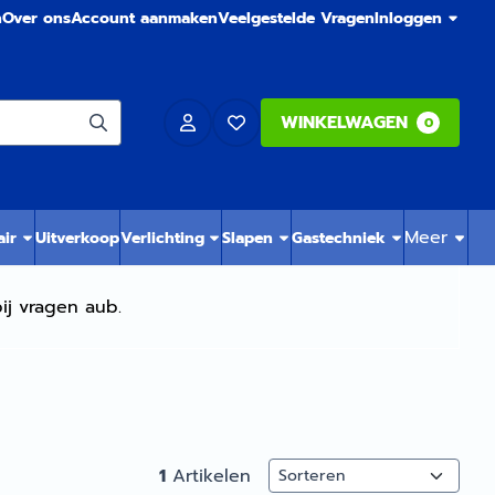
n
Over ons
Account aanmaken
Veelgestelde Vragen
Inloggen
WINKELWAGEN
0
Meer
air
Uitverkoop
Verlichting
Slapen
Gastechniek
ij vragen aub.
Sorteermethode
1
Artikelen