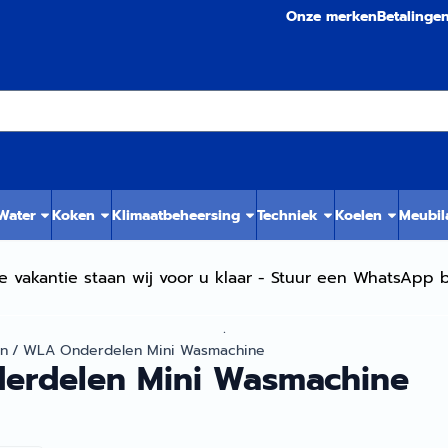
Onze merken
Betalinge
 Water
Koken
Klimaatbeheersing
Techniek
Koelen
Meubil
e vakantie staan wij voor u klaar - Stuur een WhatsApp b
.
en
/
WLA Onderdelen Mini Wasmachine
erdelen Mini Wasmachine