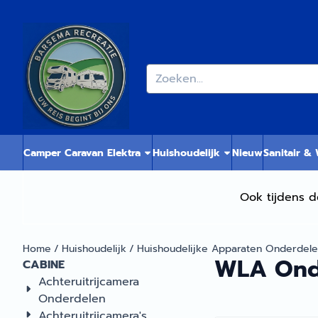
Cookievoorkeuren zijn momenteel gesloten.
Zoeken
Camper Caravan Elektra
Huishoudelijk
Nieuw
Sanitair &
Ook tijdens d
Home
/
Huishoudelijk
/
Huishoudelijke Apparaten Onderdel
WLA Ond
CABINE
Achteruitrijcamera
Onderdelen
Achteruitrijcamera's