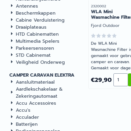
Antennes
Artikelnummer
2320002
WLA Mini
Beschermkappen
Wasmachine Filte
Cabine Verduistering
Merk:
Fjord Outdoor
Draaiplateaus
HTD Cabinematten
Multimedia Spelers
De WLA Mini
Parkeersensoren
Wasmachine Filter i
STD Cabinemat
gemaakt voor gebru
Veiligheid Onderweg
camper en caravan.
Gemaakt voor dagel
gebruik tijdens je
CAMPER CARAVAN ELEKTRA
Aantal 
Prijs: 29,90
€29,90
vakanties en
Aansluitmateriaal
weekendtrips. Bar
Aardlekschakelaar &
Recreatie levert
Zekeringautomaat
camper-, caravan- 
Accu Accessoires
campingonderdelen
Accu's
deskundig advies.
Acculader
Batterijen