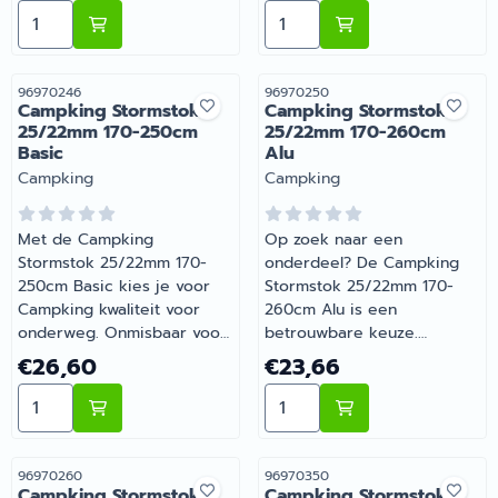
Aantal kiezen voor Campking Stormstok 22/19mm 170-
Aantal kiezen voor Camp
camping. Barsema
caravan. Bij Barsema
Recreatie levert camper-,
Recreatie, specialist in
caravan- en
camper- en
campingonderdelen met
caravanonderdelen, vind je
Artikelnummer
Artikelnummer
96970246
96970250
Campking Stormstok
Campking Stormstok
deskundig advies.
het juiste artikel met
25/22mm 170-250cm
25/22mm 170-260cm
persoonlijk advies.
Basic
Alu
Merk:
Merk:
Campking
Campking
Met de Campking
Op zoek naar een
Stormstok 25/22mm 170-
onderdeel? De Campking
250cm Basic kies je voor
Stormstok 25/22mm 170-
Campking kwaliteit voor
260cm Alu is een
onderweg. Onmisbaar voor
betrouwbare keuze.
wie comfortabel op pad
Onmisbaar voor wie
Prijs: 26,60
Prijs: 23,66
€26,60
€23,66
gaat met de camper of
comfortabel op pad gaat
Aantal kiezen voor Campking Stormstok 25/22mm 170
Aantal kiezen voor Campk
caravan. Barsema Recreatie
met de camper of caravan.
levert camper-, caravan- en
Bestel dit onderdeel
campingonderdelen met
eenvoudig online bij
deskundig advies.
Barsema Recreatie, jouw
Artikelnummer
Artikelnummer
96970260
96970350
Campking Stormstok
Campking Stormstok
recreatiespecialist.