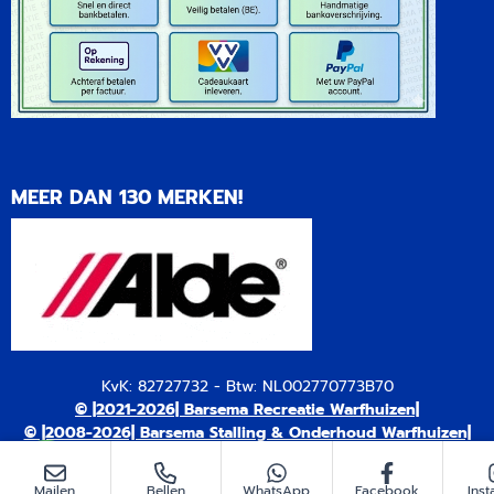
MEER DAN 130 MERKEN!
KvK: 82727732 - Btw: NL002770773B70
© |2021-2026| Barsema Recreatie Warfhuizen|
© |2008-2026| Barsema Stalling & Onderhoud Warfhuizen|
Mailen
Bellen
WhatsApp
Facebook
Ins