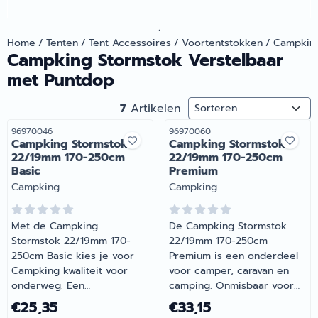
.
Home
/
Tenten
/
Tent Accessoires
/
Voortentstokken
/
Campking
Campking Stormstok Verstelbaar
met Puntdop
Sorteermethode
7
Artikelen
Artikelnummer
Artikelnummer
96970046
96970060
Campking Stormstok
Campking Stormstok
22/19mm 170-250cm
22/19mm 170-250cm
Basic
Premium
Merk:
Merk:
Campking
Campking
Met de Campking
De Campking Stormstok
Stormstok 22/19mm 170-
22/19mm 170-250cm
250cm Basic kies je voor
Premium is een onderdeel
Campking kwaliteit voor
voor camper, caravan en
onderweg. Een
camping. Onmisbaar voor
betrouwbare keuze voor
wie comfortabel op pad
Prijs: 25,35
Prijs: 33,15
€25,35
€33,15
onderweg en op de
gaat met de camper of