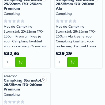
25/22mm 170-250cm
28/25mm 170-260cm
Premium
Alu
Merk:
Merk:
Campking
Campking
Met de Campking
Met de Campking
Stormstok 25/22mm 170-
Stormstok 28/25mm 170-
250cm Premium kies je
260cm Alu kies je voor
voor Campking kwaliteit
Campking kwaliteit voor
voor onderweg. Onmisbaar
onderweg. Gemaakt voor
voor wie comfortabel op
dagelijks gebruik tijdens je
Prijs: 32,36
Prijs: 29,29
€32,36
€29,29
pad gaat met de camper of
vakanties en weekendtrips.
Aantal kiezen voor Campking Stormstok 25/22mm 17
Aantal kiezen voor Campk
caravan. Barsema Recreatie
Barsema Recreatie levert
levert camper-, caravan- en
camper-, caravan- en
campingonderdelen met
campingonderdelen met
deskundig advies.
deskundig advies.
Artikelnummer
96970360
Campking Stormstok
28/25mm 170-260cm
Premium
Merk:
Campking