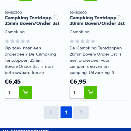
camper-, caravan- en
camper-, caravan- en
campingonderdelen met
campingonderdelen met
Artikelnummer
Artikelnummer
96480500
96480600
Campking Tentdoppen
Campking Tentdoppen
deskundig advies.
deskundig advies.
25mm Boven/Onder 3st
28mm Boven/Onder 3st
Merk:
Merk:
Campking
Campking
Op zoek naar een
De Campking Tentdoppen
onderdeel? De Campking
28mm Boven/Onder 3st is
Tentdoppen 25mm
een onderdeel voor
Boven/Onder 3st is een
camper, caravan en
betrouwbare keuze.
camping. Uitvoering: 3
Uitvoering: 3 stuks.
stuks. Onmisbaar voor wie
Prijs: 6,45
Prijs: 6,95
€6,45
€6,95
Onmisbaar voor wie
comfortabel op pad gaat
Aantal kiezen voor Campking Tentdoppen 25mm Bove
Aantal kiezen voor Camp
comfortabel op pad gaat
met de camper of caravan.
met de camper of caravan.
Bij Barsema Recreatie,
Bestel dit onderdeel
specialist in camper- en
eenvoudig online bij
caravanonderdelen, vind je
1
Barsema Recreatie, jouw
het juiste artikel met
recreatiespecialist.
persoonlijk advies.