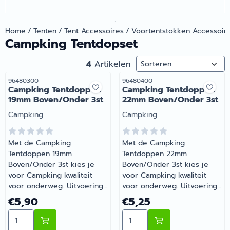
.
Home
/
Tenten
/
Tent Accessoires
/
Voortentstokken Accessoir
Campking Tentdopset
Sorteermethode
4
Artikelen
Artikelnummer
Artikelnummer
96480300
96480400
Campking Tentdoppen
Campking Tentdoppen
19mm Boven/Onder 3st
22mm Boven/Onder 3st
Merk:
Merk:
Campking
Campking
Met de Campking
Met de Campking
Tentdoppen 19mm
Tentdoppen 22mm
Boven/Onder 3st kies je
Boven/Onder 3st kies je
voor Campking kwaliteit
voor Campking kwaliteit
voor onderweg. Uitvoering:
voor onderweg. Uitvoering:
3 stuks. Een slimme
3 stuks. Zo blijft je camper
Prijs: 5,90
Prijs: 5,25
€5,90
€5,25
aanvulling op de uitrusting
of caravan goed
Aantal kiezen voor Campking Tentdoppen 19mm Bove
Aantal kiezen voor Camp
van je camper of caravan.
onderhouden en compleet.
Barsema Recreatie levert
Barsema Recreatie levert