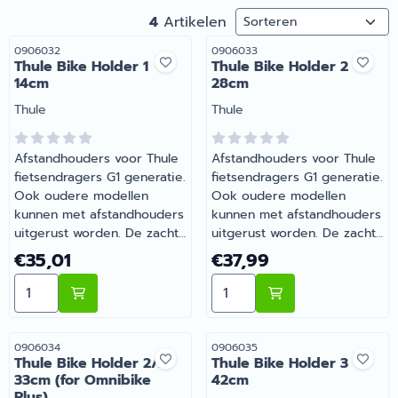
Sorteermethode
4
Artikelen
Artikelnummer
Artikelnummer
0906032
0906033
Thule Bike Holder 1
Thule Bike Holder 2
14cm
28cm
Merk:
Merk:
Thule
Thule
Afstandhouders voor Thule
Afstandhouders voor Thule
fietsendragers G1 generatie.
fietsendragers G1 generatie.
Ook oudere modellen
Ook oudere modellen
kunnen met afstandhouders
kunnen met afstandhouders
uitgerust worden. De zachte
uitgerust worden. De zachte
binnenkant van de klem
binnenkant van de klem
Prijs: 35,01
Prijs: 37,99
€35,01
€37,99
zorgt ervoor dat het
zorgt ervoor dat het
Aantal kiezen voor Thule Bike Holder 1 14cm
Aantal kiezen voor Thule 
fietsframe niet beschadigd
fietsframe niet beschadigd
wordt. De gesp past op alle
wordt. De gesp past op alle
frameformaten. Beide
frameformaten. Beide
uiteinden van de
uiteinden van de
Artikelnummer
Artikelnummer
0906034
0906035
Thule Bike Holder 2/3
Thule Bike Holder 3
afstandhouder kunnen in
afstandhouder kunnen in
33cm (for Omnibike
42cm
alle richtingen gedraaid
alle richtingen gedraaid
Plus)