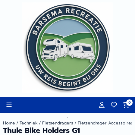
Cookievoorkeuren zijn momenteel gesloten.
0
.
Home
/
Techniek
/
Fietsendragers
/
Fietsendrager Accessoires
Thule Bike Holders G1