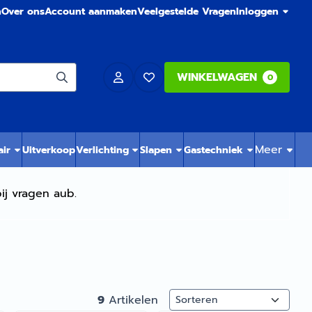
n
Over ons
Account aanmaken
Veelgestelde Vragen
Inloggen
WINKELWAGEN
0
Meer
air
Uitverkoop
Verlichting
Slapen
Gastechniek
ij vragen aub.
Sorteermethode
9
Artikelen