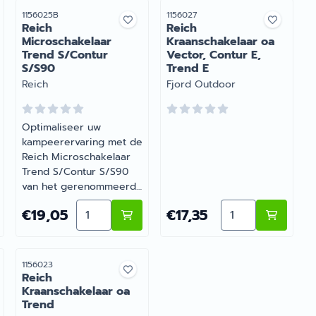
Artikelnummer
Artikelnummer
1156025B
1156027
Reich
Reich
Microschakelaar
Kraanschakelaar oa
Trend S/Contur
Vector, Contur E,
S/S90
Trend E
Merk:
Merk:
Reich
Fjord Outdoor
Optimaliseer uw
kampeerervaring met de
Reich Microschakelaar
Trend S/Contur S/S90
van het gerenommeerde
merk Reich. Verkrijgbaar
laar Style 2000, 2002, 2005, Monomix
en voor Reich Kraanschakelaar oa Trend
Aantal kiezen voor Reich Microschakelaar 
Aantal kiezen vo
Prijs: 19,05
Prijs: 17,35
€19,05
€17,35
bij Barsema Recreatie,
uw specialist in caravan-
en camperaccessoires.
Wij staan garant voor
Artikelnummer
1156023
kwaliteit en
Reich
duurzaamheid
Kraanschakelaar oa
Trend
onderweg. |