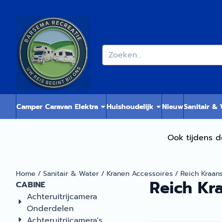
Cookievoorkeuren zijn momenteel gesloten.
Zoeken
Camper Caravan Elektra
Huishoudelijk
Nieuw
Sanitair &
Ook tijdens d
Home
/
Sanitair & Water
/
Kranen Accessoires
/
Reich Kraan
Reich Kr
CABINE
Achteruitrijcamera
Onderdelen
Achteruitrijcamera's