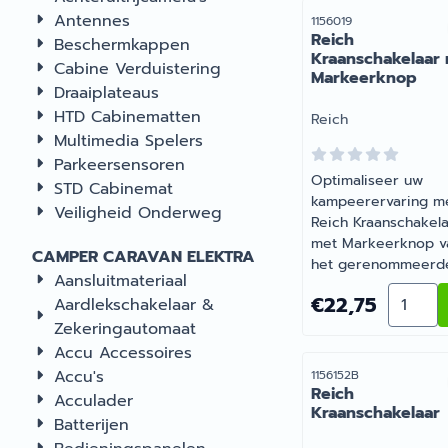
Antennes
Artikelnummer
1156019
Reich
Beschermkappen
Kraanschakelaar
Cabine Verduistering
Markeerknop
Draaiplateaus
HTD Cabinematten
Merk:
Reich
Multimedia Spelers
Parkeersensoren
Optimaliseer uw
STD Cabinemat
kampeerervaring m
Veiligheid Onderweg
Reich Kraanschakel
met Markeerknop v
CAMPER CARAVAN ELEKTRA
het gerenommeerd
Aansluitmateriaal
merk Reich. De
Aantal 
Prijs: 22,75
€22,75
Aardlekschakelaar &
kraanschakelaar me
Zekeringautomaat
markeerknop is ges
voor oa Charisma k
Accu Accessoires
Verkrijgbaar bij
Accu's
Artikelnummer
1156152B
Barsema Recreatie,
Reich
Acculader
specialist in carava
Kraanschakelaar
Batterijen
camperaccessoires.