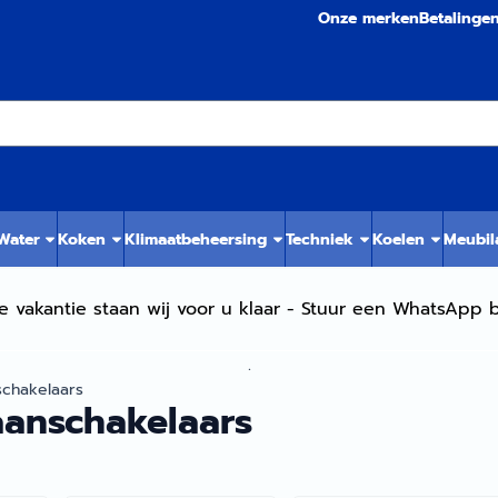
Onze merken
Betalinge
 Water
Koken
Klimaatbeheersing
Techniek
Koelen
Meubil
e vakantie staan wij voor u klaar - Stuur een WhatsApp b
.
schakelaars
aanschakelaars