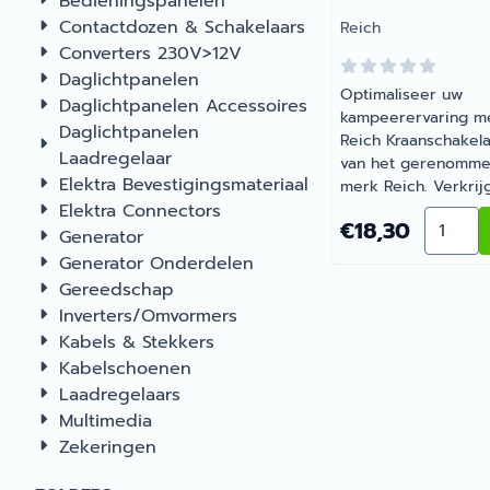
Bedieningspanelen
staan garant voor
Contactdozen & Schakelaars
Merk:
Reich
kwaliteit en
Converters 230V>12V
duurzaamheid
onderweg. |
Daglichtpanelen
Optimaliseer uw
Artikelnummer 1156
Daglichtpanelen Accessoires
kampeerervaring m
Daglichtpanelen
Reich Kraanschakel
Laadregelaar
van het gerenomm
Elektra Bevestigingsmateriaal
merk Reich. Verkrij
Elektra Connectors
bij Barsema Recreat
Aantal 
Prijs: 18,30
€18,30
uw specialist in car
Generator
en camperaccessoir
Generator Onderdelen
Wij staan garant vo
Gereedschap
kwaliteit en
Inverters/Omvormers
duurzaamheid
Kabels & Stekkers
onderweg.
Kabelschoenen
Laadregelaars
Multimedia
Zekeringen