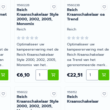
Artikelnummer
Artikelnummer
1156022B
1156023B
Reich
Reich
 met
Kraanschakelaar Style
Kraanschakelaar oa
2000, 2002, 2005,
Trend
Monomix
Merk:
Merk:
Reich
Reich
Optimaliseer uw
Optimaliseer uw
et de
kampeerervaring met de
kampeerervaring met de
aar
Reich Kraanschakelaar
Reich Kraanschakelaar
an
Style 2000, 2002, 2005,
oa Trend van het
e
Monomix van het
gerenommeerde merk
gerenommeerde merk
Reich. Verkrijgbaar bij
kiezen voor Reich Kraanschakelaar met Markeerknop
Aantal kiezen voor Reich Kraanschake
Aantal kiez
Prijs: 6,10
Prijs: 22,51
€6,10
€22,51
t
Reich. De
Barsema Recreatie, uw
chikt
kraanschakelaar Micro is
specialist in caravan- en
raan.
voor oa de DeLuxe,
camperaccessoires. Wij
Style en Monomix.
staan garant voor
Artikelnummer
Artikelnummer
1156022
1156152
 uw
Verkrijgbaar bij
kwaliteit en
Reich
Reich
n- en
Barsema Recreatie, uw
Kraanschakelaar Style
duurzaamheid
Kraanschakelaar
2000, 2002, 2005,
 Wij
specialist in caravan- en
onderweg. |