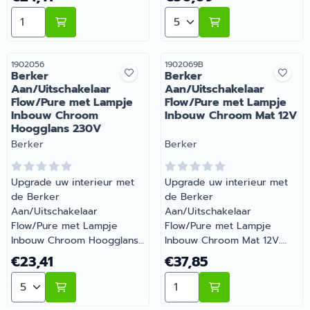
met controlelampje. Voor
controlelampje. Voor
Aantal kiezen voor Berker Aan/Uitschakelaar Flow/P
Aantal kiezen voor Berke
verlichting en
verlichting en
controleschakeling. Alleen
controleschakeling. Alleen
binnen te gebruiken.
binnen te gebruiken.
Energiezuinig en perfect
Energiezuinig en perfect
Artikelnummer
Artikelnummer
1902056
1902069B
Berker
Berker
voor 12V systemen. |
voor 12V systemen. |
Aan/Uitschakelaar
Aan/Uitschakelaar
Artikelnummer 1902056B
Artikelnummer 1902070
Flow/Pure met Lampje
Flow/Pure met Lampje
Inbouw Chroom
Inbouw Chroom Mat 12V
Hoogglans 230V
Merk:
Merk:
Berker
Berker
Upgrade uw interieur met
Upgrade uw interieur met
de Berker
de Berker
Aan/Uitschakelaar
Aan/Uitschakelaar
Flow/Pure met Lampje
Flow/Pure met Lampje
Inbouw Chroom Hoogglans
Inbouw Chroom Mat 12V.
230V. Aan/uitschakelaar
Aan/uitschakelaar met
Prijs: 23,41
Prijs: 37,85
€23,41
€37,85
met controlelampje. Voor
controlelampje. Voor
Aantal kiezen voor Berker Aan/Uitschakelaar Flow/P
Aantal kiezen voor Berke
verlichting en
verlichting en
controleschakeling. Alleen
controleschakeling. Alleen