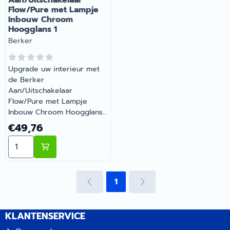
Aan/Uitschakelaar
Artikelnummer 1902069
Artikelnummer 1902048
Flow/Pure met Lampje
Inbouw Chroom
Hoogglans 1
Merk:
Berker
Upgrade uw interieur met
de Berker
Aan/Uitschakelaar
Flow/Pure met Lampje
Inbouw Chroom Hoogglans
1. Aan/uitschakelaar met
Prijs: 49,76
€49,76
controlelampje. Voor
Aantal kiezen voor Berker Aan/Uitschakelaar Flow/P
verlichting en
controleschakeling. Alleen
binnen te gebruiken.
Energiezuinig en perfect
1
voor 12V systemen. |
Artikelnummer 1902070B
KLANTENSERVICE