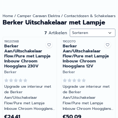
.
Home
/
Camper Caravan Elektra
/
Contactdozen & Schakelaars
Berker Uitschakelaar met Lampje
Sorteermethode
7
Artikelen
Artikelnummer
Artikelnummer
1902056B
1902070
Berker
Berker
Aan/Uitschakelaar
Aan/Uitschakelaar
Flow/Pure met Lampje
Flow/Pure met Lampje
Inbouw Chroom
Inbouw Chroom
Hoogglans 230V
Hoogglans 12V
Merk:
Merk:
Berker
Berker
Upgrade uw interieur met
Upgrade uw interieur met
de Berker
de Berker
Aan/Uitschakelaar
Aan/Uitschakelaar
Flow/Pure met Lampje
Flow/Pure met Lampje
Inbouw Chroom Hoogglans
Inbouw Chroom Hoogglans
230V. Aan/uitschakelaar
12V. Aan/uitschakelaar met
Prijs: 24,41
Prijs: 50,09
€24,41
€50,09