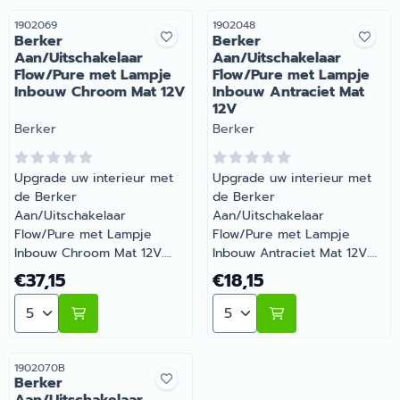
binnen te gebruiken.
binnen te gebruiken.
Energiezuinig en perfect
Energiezuinig en perfect
Artikelnummer
Artikelnummer
1902069
1902048
Berker
Berker
voor 12V systemen. |
voor 12V systemen. |
Aan/Uitschakelaar
Aan/Uitschakelaar
Artikelnummer 1902056
Artikelnummer 1902069B
Flow/Pure met Lampje
Flow/Pure met Lampje
Inbouw Chroom Mat 12V
Inbouw Antraciet Mat
12V
Merk:
Merk:
Berker
Berker
Upgrade uw interieur met
Upgrade uw interieur met
de Berker
de Berker
Aan/Uitschakelaar
Aan/Uitschakelaar
Flow/Pure met Lampje
Flow/Pure met Lampje
Inbouw Chroom Mat 12V.
Inbouw Antraciet Mat 12V.
Aan/uitschakelaar met
Aan/uitschakelaar met
Prijs: 37,15
Prijs: 18,15
€37,15
€18,15
controlelampje. Voor
controlelampje. Voor
Aantal kiezen voor Berker Aan/Uitschakelaar Flow/P
Aantal kiezen voor Berker
verlichting en
verlichting en
controleschakeling. Alleen
controleschakeling. Alleen
binnen te gebruiken.
binnen te gebruiken.
Energiezuinig en perfect
Energiezuinig en perfect
Artikelnummer
1902070B
Berker
voor 12V systemen. |
voor 12V systemen. |