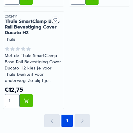
juiste keuze? Barsema
Recreatie denkt graag met
je mee.
Artikelnummer
2612414
Thule SmartClamp Base
Rail Bevestiging Cover
Ducato H2
Merk:
Thule
Met de Thule SmartClamp
Base Rail Bevestiging Cover
Ducato H2 kies je voor
Thule kwaliteit voor
onderweg. Zo blijft je
camper of caravan goed
Prijs: 12,75
€12,75
onderhouden en compleet.
Aantal kiezen voor Thule SmartClamp Base Rail Bevest
Barsema Recreatie levert
camper-, caravan- en
campingonderdelen met
deskundig advies.
1