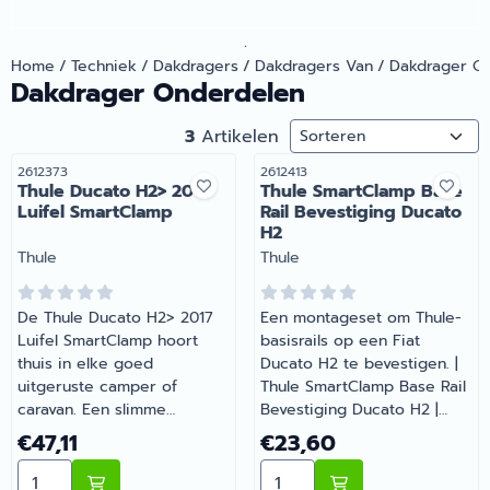
.
Home
/
Techniek
/
Dakdragers
/
Dakdragers Van
/
Dakdrager O
Dakdrager Onderdelen
Sorteermethode
3
Artikelen
Artikelnummer
Artikelnummer
2612373
2612413
Thule Ducato H2> 2017
Thule SmartClamp Base
Luifel SmartClamp
Rail Bevestiging Ducato
H2
Merk:
Merk:
Thule
Thule
De Thule Ducato H2> 2017
Een montageset om Thule-
Luifel SmartClamp hoort
basisrails op een Fiat
thuis in elke goed
Ducato H2 te bevestigen. |
uitgeruste camper of
Thule SmartClamp Base Rail
caravan. Een slimme
Bevestiging Ducato H2 |
aanvulling op de uitrusting
Artikelnummer 2612413
Prijs: 47,11
Prijs: 23,60
€47,11
€23,60
van je camper of caravan.
Aantal kiezen voor Thule Ducato H2> 2017 Luifel Smar
Aantal kiezen voor Thule 
Heb je vragen over de