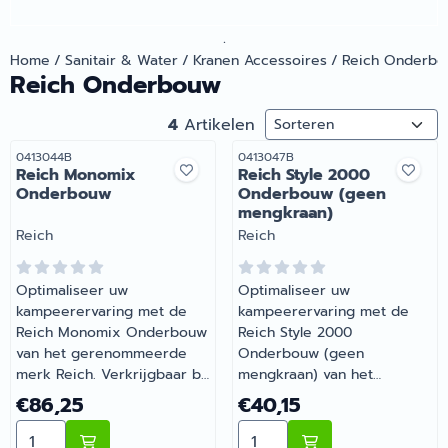
.
Home
/
Sanitair & Water
/
Kranen Accessoires
/
Reich Onderb
Reich Onderbouw
Sorteermethode
4
Artikelen
Artikelnummer
Artikelnummer
0413044B
0413047B
Reich Monomix
Reich Style 2000
Onderbouw
Onderbouw (geen
mengkraan)
Merk:
Merk:
Reich
Reich
Optimaliseer uw
Optimaliseer uw
kampeerervaring met de
kampeerervaring met de
Reich Monomix Onderbouw
Reich Style 2000
van het gerenommeerde
Onderbouw (geen
merk Reich. Verkrijgbaar bij
mengkraan) van het
Barsema Recreatie, uw
gerenommeerde merk
Prijs: 86,25
Prijs: 40,15
€86,25
€40,15
specialist in caravan- en
Reich. Verkrijgbaar bij
Aantal kiezen voor Reich Monomix Onderbouw
Aantal kiezen voor Reich
camperaccessoires. Wij
Barsema Recreatie, uw