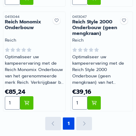
staan garant voor kwaliteit
specialist in caravan- en
en duurzaamheid
camperaccessoires. Wij
onderweg.
staan garant voor kwaliteit
Artikelnummer
Artikelnummer
0413044
0413047
Reich Monomix
Reich Style 2000
en duurzaamheid
Onderbouw
Onderbouw (geen
onderweg. | Artikelnummer
mengkraan)
0413047B
Merk:
Merk:
Reich
Reich
Optimaliseer uw
Optimaliseer uw
kampeerervaring met de
kampeerervaring met de
Reich Monomix Onderbouw
Reich Style 2000
van het gerenommeerde
Onderbouw (geen
merk Reich. Verkrijgbaar bij
mengkraan) van het
Barsema Recreatie, uw
gerenommeerde merk
Prijs: 85,24
Prijs: 39,16
€85,24
€39,16
specialist in caravan- en
Reich. Verkrijgbaar bij
Aantal kiezen voor Reich Monomix Onderbouw
Aantal kiezen voor Reich
camperaccessoires. Wij
Barsema Recreatie, uw
staan garant voor kwaliteit
specialist in caravan- en
en duurzaamheid
camperaccessoires. Wij
onderweg. | Artikelnummer
staan garant voor kwaliteit
1
0413044
en duurzaamheid
onderweg. | Artikelnummer